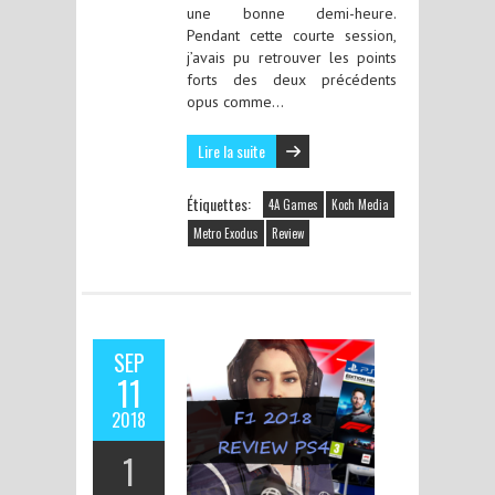
une bonne demi-heure.
Pendant cette courte session,
j’avais pu retrouver les points
forts des deux précédents
opus comme…
Lire la suite
Étiquettes:
4A Games
Koch Media
Metro Exodus
Review
SEP
11
2018
1