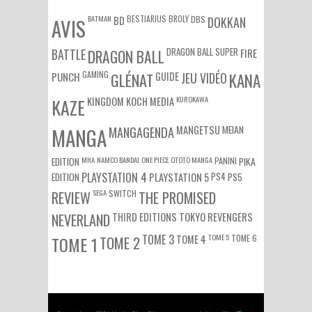
BATMAN
BESTIARIUS
BROLY
DBS
BD
DOKKAN
AVIS
DRAGON BALL SUPER
BATTLE
DRAGON BALL
FIRE
GAMING
PUNCH
GLÉNAT
GUIDE
JEU VIDÉO
KANA
KUROKAWA
KAZE
KINGDOM
KOCH MEDIA
MEIAN
MANGA
MANGAGENDA
MANGETSU
EDITION
MHA
NAMCO BANDAI
ONE PIECE
OTOTO MANGA
PANINI
PIKA
EDITION
PLAYSTATION 4
PS4
PS5
PLAYSTATION 5
SEGA
SWITCH
REVIEW
THE PROMISED
NEVERLAND
THIRD EDITIONS
TOKYO REVENGERS
TOME 3
TOME 5
TOME 6
TOME 1
TOME 2
TOME 4