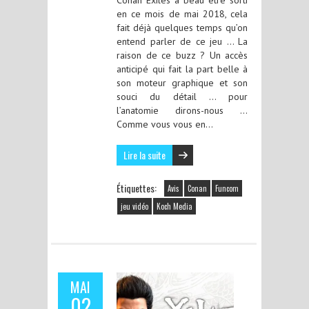
en ce mois de mai 2018, cela
fait déjà quelques temps qu’on
entend parler de ce jeu … La
raison de ce buzz ? Un accès
anticipé qui fait la part belle à
son moteur graphique et son
souci du détail … pour
l’anatomie dirons-nous …
Comme vous vous en…
Lire la suite
Étiquettes:
Avis
Conan
Funcom
jeu vidéo
Koch Media
MAI
02