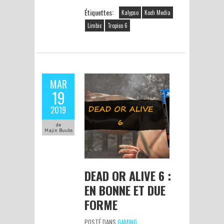
Étiquettes:
Kalypso
Koch Media
Limbic
Tropico 6
MAR
19
2019
de
Majin Buubs
DEAD OR ALIVE 6 :
EN BONNE ET DUE
FORME
POSTÉ DANS
GAMING