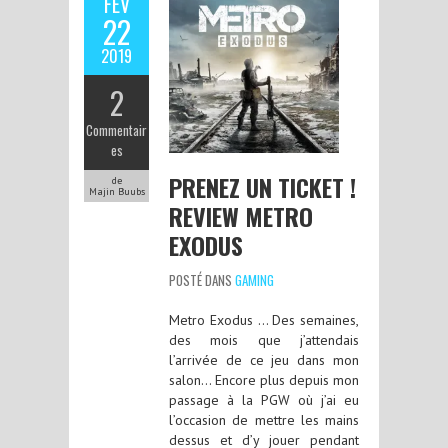
FÉV
22
2019
2
Commentair
es
PRENEZ UN TICKET !
de
Majin Buubs
REVIEW METRO
EXODUS
POSTÉ DANS
GAMING
Metro Exodus … Des semaines,
des mois que j’attendais
l’arrivée de ce jeu dans mon
salon… Encore plus depuis mon
passage à la PGW où j’ai eu
l’occasion de mettre les mains
dessus et d’y jouer pendant