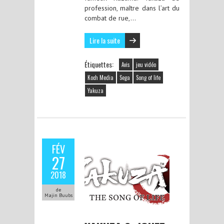
profession, maître dans l’art du
combat de rue,…
Lire la suite
Étiquettes:
Avis
jeu vidéo
Koch Media
Sega
Song of life
Yakuza
FÉV
27
2018
de
Majin Buubs