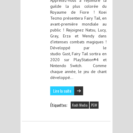
Apprêtez-vous à rejoindre la
guilde la plus colorée du
Royaume de Fiore ! Koei
Tecmo présentera Fairy Tail, en
avant-première mondiale au
public ! Rejoignez Natsu, Lucy,
Gray, Erza et Wendy dans
d’intenses combats magiques !
Développé par le
studio Gust, Fairy Tail sortira en
2020 sur PlayStation®4 et
Nintendo Switch. Comme
chaque année, le jeu de chant
développé…
Lire la suite
Étiquettes:
Koch Media
PGW