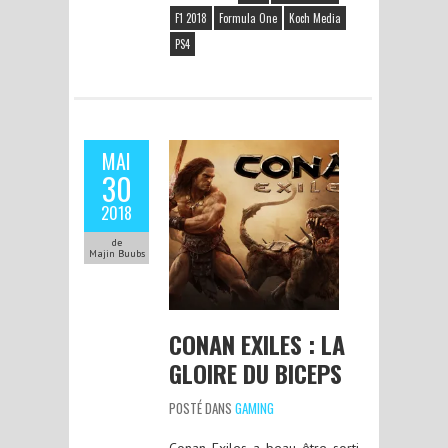
F1 2018
Formula One
Koch Media
PS4
MAI
30
2018
de
Majin Buubs
CONAN EXILES : LA
GLOIRE DU BICEPS
POSTÉ DANS
GAMING
Conan Exiles a beau être sorti