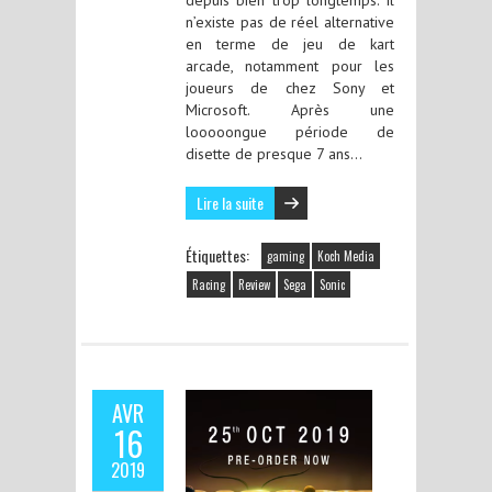
n’existe pas de réel alternative
en terme de jeu de kart
arcade, notamment pour les
joueurs de chez Sony et
Microsoft. Après une
looooongue période de
disette de presque 7 ans…
Lire la suite
Étiquettes:
gaming
Koch Media
Racing
Review
Sega
Sonic
AVR
16
2019