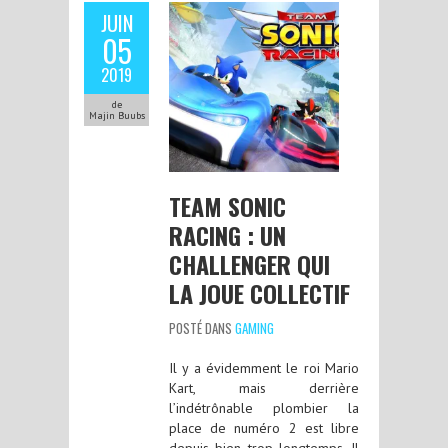
JUIN
05
2019
de
Majin Buubs
TEAM SONIC
RACING : UN
CHALLENGER QUI
LA JOUE COLLECTIF
POSTÉ DANS
GAMING
Il y a évidemment le roi Mario
Kart, mais derrière
l’indétrônable plombier la
place de numéro 2 est libre
depuis bien trop longtemps. Il