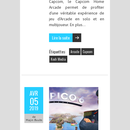
Capcom, le Capcom Home
Arcade permet de profiter
d’une véritable expérience de
jeu d’Arcade en solo et en
multijoueur. En plus…
Lire la suite
Étiquettes:
Arcade
Capcom
Koch Media
AVR
05
2019
de
Majin Buubs