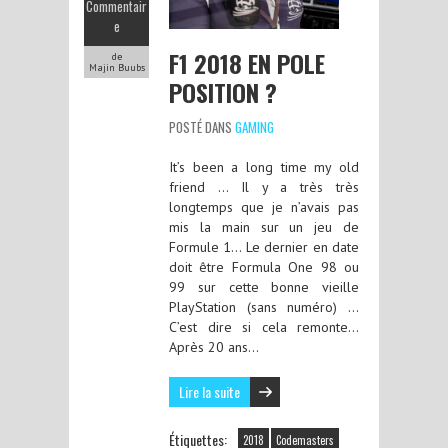
Commentair
e
F1 2018 EN POLE
de
Majin Buubs
POSITION ?
POSTÉ DANS
GAMING
It’s been a long time my old
friend … Il y a très très
longtemps que je n’avais pas
mis la main sur un jeu de
Formule 1… Le dernier en date
doit être Formula One 98 ou
99 sur cette bonne vieille
PlayStation (sans numéro) …
C’est dire si cela remonte…
Après 20 ans…
Lire la suite
Étiquettes:
2018
Codemasters