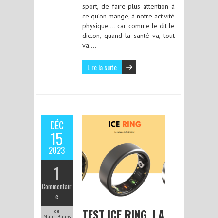
sport, de faire plus attention à
ce qu’on mange, à notre activité
physique … car comme le dit le
dicton, quand la santé va, tout
va….
Lire la suite
DÉC
15
2023
1
Commentair
e
TEST ICE RING, LA
de
Majin Buubs