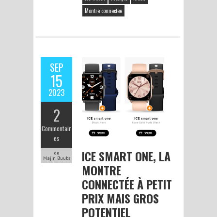
Montre connectee
SEP
15
2023
2
Commentair
es
ICE SMART ONE, LA
de
Majin Buubs
MONTRE
CONNECTÉE À PETIT
PRIX MAIS GROS
POTENTIEL