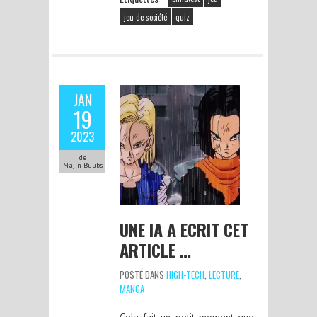
jeu de société
quiz
JAN
19
2023
de
Majin Buubs
UNE IA A ECRIT CET
ARTICLE …
POSTÉ DANS
HIGH-TECH
,
LECTURE
,
MANGA
Cela fait un petit moment que