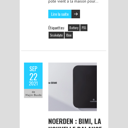
pote vient à la maison pour…
Lire la suite
Étiquettes:
Battery
PS5
Snakebyte
Xbox
SEP
22
2021
de
Majin Buubs
NOERDEN : BIMI, LA