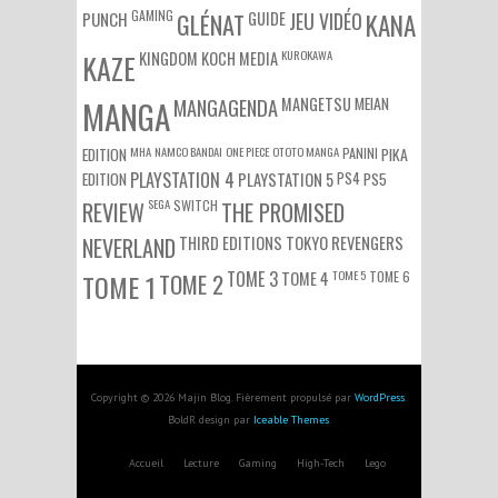
GAMING
PUNCH
GLÉNAT
GUIDE
JEU VIDÉO
KANA
KUROKAWA
KAZE
KINGDOM
KOCH MEDIA
MEIAN
MANGA
MANGAGENDA
MANGETSU
EDITION
MHA
NAMCO BANDAI
ONE PIECE
OTOTO MANGA
PANINI
PIKA
EDITION
PLAYSTATION 4
PS4
PS5
PLAYSTATION 5
SEGA
SWITCH
REVIEW
THE PROMISED
NEVERLAND
THIRD EDITIONS
TOKYO REVENGERS
TOME 3
TOME 5
TOME 6
TOME 1
TOME 2
TOME 4
Copyright © 2026 Majin Blog. Fièrement propulsé par
WordPress
.
BoldR design par
Iceable Themes
.
Accueil
Lecture
Gaming
High-Tech
Lego