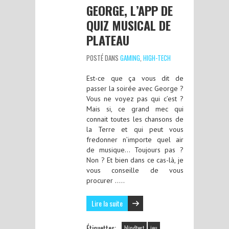
GEORGE, L’APP DE
QUIZ MUSICAL DE
PLATEAU
POSTÉ DANS
GAMING
,
HIGH-TECH
Est-ce que ça vous dit de
passer la soirée avec George ?
Vous ne voyez pas qui c’est ?
Mais si, ce grand mec qui
connait toutes les chansons de
la Terre et qui peut vous
fredonner n’importe quel air
de musique… Toujours pas ?
Non ? Et bien dans ce cas-là, je
vous conseille de vous
procurer …..
Lire la suite
Étiquettes:
blindtest
jeu