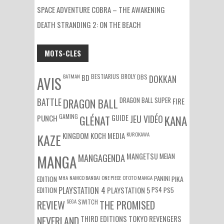
SPACE ADVENTURE COBRA – THE AWAKENING
DEATH STRANDING 2: ON THE BEACH
MOTS-CLES
BATMAN
BESTIARIUS
BROLY
DBS
BD
DOKKAN
AVIS
DRAGON BALL SUPER
BATTLE
DRAGON BALL
FIRE
GAMING
PUNCH
GLÉNAT
GUIDE
JEU VIDÉO
KANA
KUROKAWA
KAZE
KINGDOM
KOCH MEDIA
MEIAN
MANGA
MANGAGENDA
MANGETSU
EDITION
MHA
NAMCO BANDAI
ONE PIECE
OTOTO MANGA
PANINI
PIKA
EDITION
PLAYSTATION 4
PS4
PS5
PLAYSTATION 5
SEGA
SWITCH
REVIEW
THE PROMISED
NEVERLAND
THIRD EDITIONS
TOKYO REVENGERS