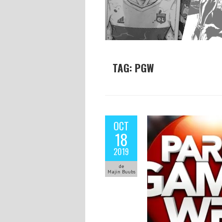
TAG: PGW
OCT
18
2019
de
Majin Buubs