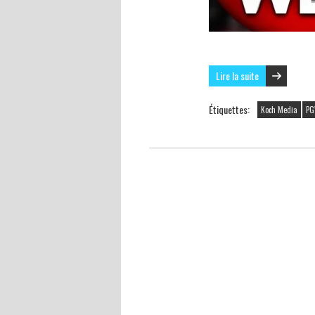
Lire la suite
Étiquettes:
Koch Media
P