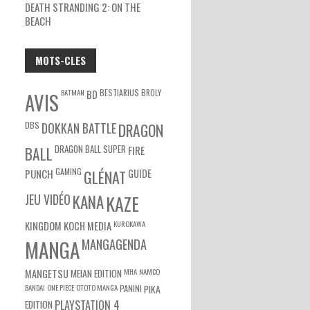
DEATH STRANDING 2: ON THE
BEACH
MOTS-CLES
BATMAN
BESTIARIUS
BROLY
BD
AVIS
DBS
DOKKAN BATTLE
DRAGON
DRAGON BALL SUPER
BALL
FIRE
GAMING
PUNCH
GLÉNAT
GUIDE
JEU VIDÉO
KANA
KAZE
KUROKAWA
KINGDOM
KOCH MEDIA
MANGA
MANGAGENDA
MEIAN EDITION
MHA
NAMCO
MANGETSU
BANDAI
ONE PIECE
OTOTO MANGA
PANINI
PIKA
EDITION
PLAYSTATION 4