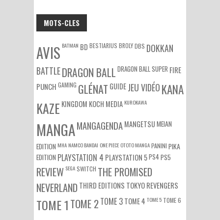
MOTS-CLES
BATMAN
BESTIARIUS
BROLY
DBS
BD
DOKKAN
AVIS
DRAGON BALL SUPER
BATTLE
DRAGON BALL
FIRE
GAMING
PUNCH
GLÉNAT
GUIDE
JEU VIDÉO
KANA
KUROKAWA
KAZE
KINGDOM
KOCH MEDIA
MEIAN
MANGA
MANGAGENDA
MANGETSU
EDITION
MHA
NAMCO BANDAI
ONE PIECE
OTOTO MANGA
PANINI
PIKA
EDITION
PLAYSTATION 4
PS4
PS5
PLAYSTATION 5
SEGA
SWITCH
REVIEW
THE PROMISED
NEVERLAND
THIRD EDITIONS
TOKYO REVENGERS
TOME 3
TOME 5
TOME 6
TOME 1
TOME 2
TOME 4