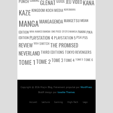
GAMING
PUNCH
GLÉNAT
GUIDE
JEU VIDÉO
KANA
KUROKAWA
KAZE
KINGDOM
KOCH MEDIA
MEIAN
MANGA
MANGAGENDA
MANGETSU
EDITION
MHA
NAMCO BANDAI
ONE PIECE
OTOTO MANGA
PANINI
PIKA
EDITION
PLAYSTATION 4
PS4
PS5
PLAYSTATION 5
SEGA
SWITCH
REVIEW
THE PROMISED
NEVERLAND
THIRD EDITIONS
TOKYO REVENGERS
TOME 3
TOME 5
TOME 6
TOME 1
TOME 2
TOME 4
Copyright © 2026 Majin Blog. Fièrement propulsé par
WordPress
.
BoldR design par
Iceable Themes
.
Accueil
Lecture
Gaming
High-Tech
Lego