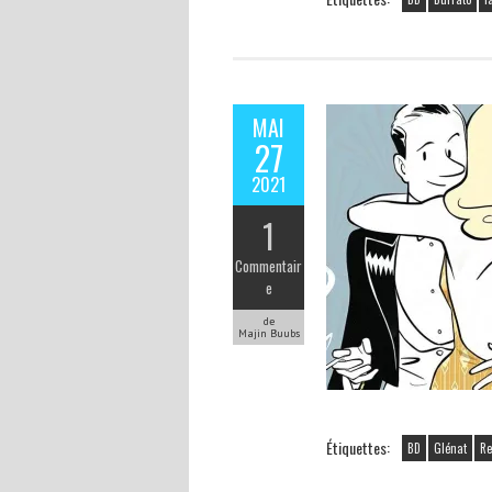
MAI
27
2021
1
Commentair
e
de
Majin Buubs
Étiquettes:
BD
Glénat
Re