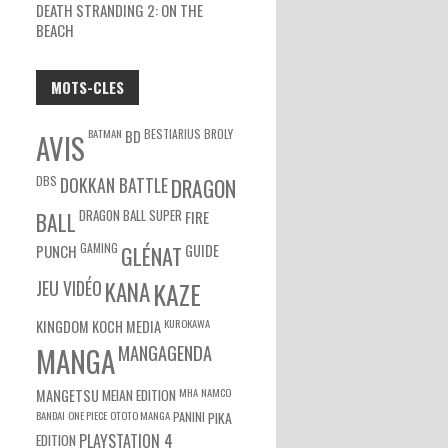
DEATH STRANDING 2: ON THE
BEACH
MOTS-CLES
BATMAN
BESTIARIUS
BROLY
BD
AVIS
DBS
DOKKAN BATTLE
DRAGON
DRAGON BALL SUPER
BALL
FIRE
GAMING
PUNCH
GLÉNAT
GUIDE
JEU VIDÉO
KANA
KAZE
KUROKAWA
KINGDOM
KOCH MEDIA
MANGA
MANGAGENDA
MEIAN EDITION
MHA
NAMCO
MANGETSU
BANDAI
ONE PIECE
OTOTO MANGA
PANINI
PIKA
EDITION
PLAYSTATION 4