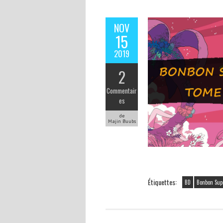
NOV
15
2019
2
Commentair
es
de
Majin Buubs
Étiquettes:
BD
Bonbon Sup