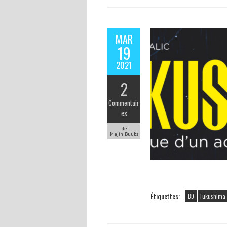
MAR
19
2021
2
Commentair
es
de
Majin Buubs
Étiquettes:
BD
Fukushima