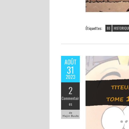
Étiquettes:
BD
HISTORIQU
AOÛT
31
2023
2
Commentair
es
de
Majin Buubs