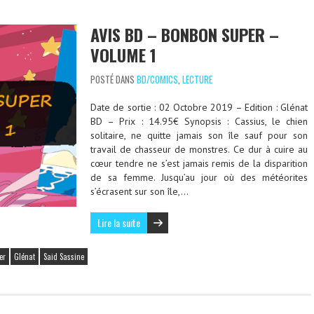
AVIS BD – BONBON SUPER –
VOLUME 1
POSTÉ DANS
BD/COMICS
,
LECTURE
Date de sortie : 02 Octobre 2019 – Edition : Glénat
BD – Prix : 14.95€ Synopsis : Cassius, le chien
solitaire, ne quitte jamais son île sauf pour son
travail de chasseur de monstres. Ce dur à cuire au
cœur tendre ne s’est jamais remis de la disparition
de sa femme. Jusqu’au jour où des météorites
s’écrasent sur son île,…
Lire la suite
er
Glénat
Said Sassine