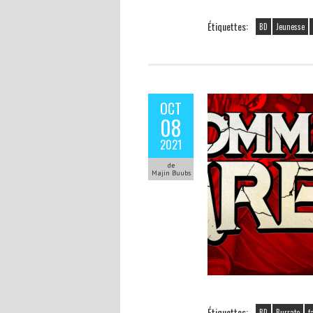
Étiquettes:
BD
Jeunesse
OCT
08
2021
de
Majin Buubs
Étiquettes:
BD
Burrato
f