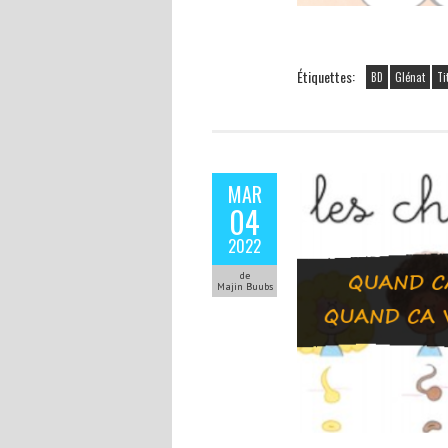
Étiquettes:
BD
Glénat
Ti
MAR
04
2022
de
Majin Buubs