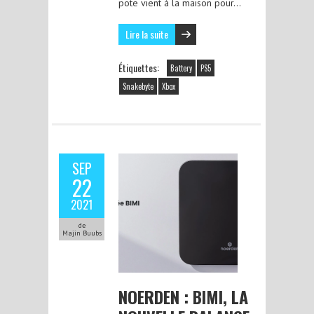
pote vient à la maison pour…
Lire la suite
Étiquettes:
Battery
PS5
Snakebyte
Xbox
SEP
22
2021
de
Majin Buubs
NOERDEN : BIMI, LA