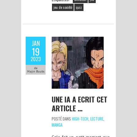
jeu de société
quiz
JAN
19
2023
de
Majin Buubs
UNE IA A ECRIT CET
ARTICLE …
POSTÉ DANS
HIGH-TECH
,
LECTURE
,
MANGA
Cela fait un petit moment que