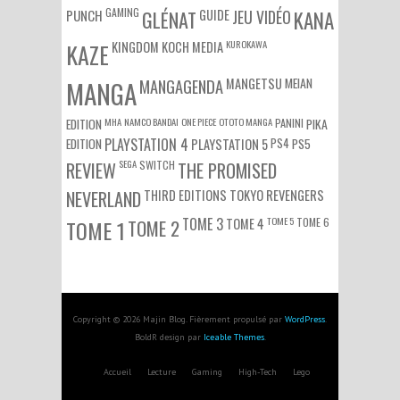
GAMING
PUNCH
GLÉNAT
GUIDE
JEU VIDÉO
KANA
KUROKAWA
KAZE
KINGDOM
KOCH MEDIA
MEIAN
MANGA
MANGAGENDA
MANGETSU
EDITION
MHA
NAMCO BANDAI
ONE PIECE
OTOTO MANGA
PANINI
PIKA
EDITION
PLAYSTATION 4
PS4
PS5
PLAYSTATION 5
SEGA
SWITCH
REVIEW
THE PROMISED
NEVERLAND
THIRD EDITIONS
TOKYO REVENGERS
TOME 3
TOME 5
TOME 6
TOME 1
TOME 2
TOME 4
Copyright © 2026 Majin Blog. Fièrement propulsé par
WordPress
.
BoldR design par
Iceable Themes
.
Accueil
Lecture
Gaming
High-Tech
Lego