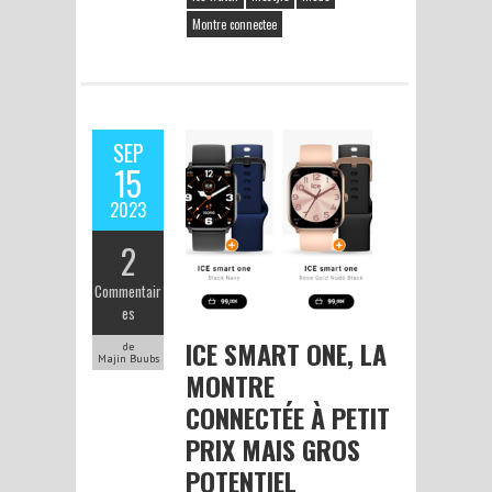
Montre connectee
SEP
15
2023
2
Commentair
es
ICE SMART ONE, LA
de
Majin Buubs
MONTRE
CONNECTÉE À PETIT
PRIX MAIS GROS
POTENTIEL