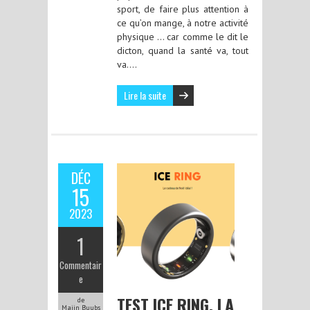
sport, de faire plus attention à
ce qu’on mange, à notre activité
physique … car comme le dit le
dicton, quand la santé va, tout
va….
Lire la suite
DÉC
15
2023
1
Commentair
e
TEST ICE RING, LA
de
Majin Buubs