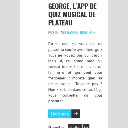
GEORGE, L’APP DE
QUIZ MUSICAL DE
PLATEAU
POSTÉ DANS
GAMING
,
HIGH-TECH
Est-ce que ça vous dit de
passer la soirée avec George ?
Vous ne voyez pas qui c’est ?
Mais si, ce grand mec qui
connait toutes les chansons de
la Terre et qui peut vous
fredonner n’importe quel air
de musique… Toujours pas ?
Non ? Et bien dans ce cas-là, je
vous conseille de vous
procurer …..
Lire la suite
Étiquettes:
blindtest
jeu