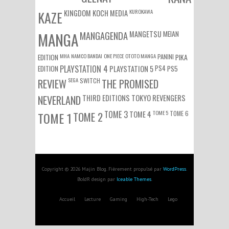
KUROKAWA
KAZE
KINGDOM
KOCH MEDIA
MEIAN
MANGA
MANGAGENDA
MANGETSU
EDITION
MHA
NAMCO BANDAI
ONE PIECE
OTOTO MANGA
PANINI
PIKA
EDITION
PLAYSTATION 4
PS4
PS5
PLAYSTATION 5
SEGA
SWITCH
REVIEW
THE PROMISED
NEVERLAND
THIRD EDITIONS
TOKYO REVENGERS
TOME 3
TOME 5
TOME 6
TOME 1
TOME 2
TOME 4
Copyright © 2026 Majin Blog. Fièrement propulsé par
WordPress
.
BoldR design par
Iceable Themes
.
Accueil
Lecture
Gaming
High-Tech
Lego