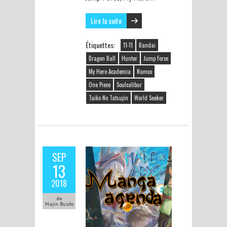
Lire la suite
Étiquettes:
11-11
Bandai
Dragon Ball
Hunter
Jump Force
My Hero Academia
Namco
One Piece
Soulcalibur
Taiko No Tatsujin
World Seeker
SEP
13
2018
de
Majin Buubs