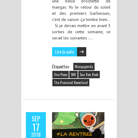
une belle brochette de
mangas. Vu le retour du soleil
et des premiers barbecues,
c’est de saison ça tombe bien…
Si je devais mettre en avant 3
sorties de cette semaine, ce
serait les suivantes :…
Lire la suite
Étiquettes:
Mangagenda
One Piece
SNK
Sun Ken Rock
The Promised Neverland
SEP
17
2018