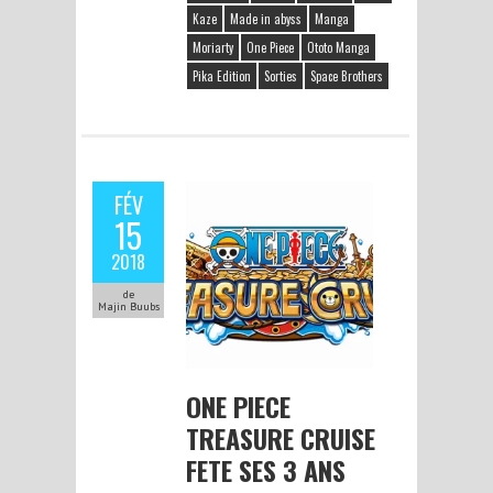
Kaze
Made in abyss
Manga
Moriarty
One Piece
Ototo Manga
Pika Edition
Sorties
Space Brothers
FÉV
15
2018
de
Majin Buubs
ONE PIECE
TREASURE CRUISE
FETE SES 3 ANS