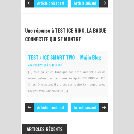
Article précédent
Article suivant
Une réponse à TEST ICE RING, LA BAGUE
CONNECTEE QUI SE MONTRE
TEST : ICE SMART TWO – Majin Blog
4 JANVIER 2024 À 17 H 57 MIN
[…] tout ça, et en tant que bon data analyst, quoi de
mieux qu’une montre connectée. Après l’ICE RING et l’ICE
Smart One testées il y a peu sur le site, la marque belge
revient avec une nouvelle […]
Article précédent
Article suivant
ARTICLES RÉCENTS