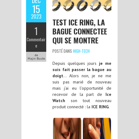
DÉC
15
2023
TEST ICE RING, LA
1
BAGUE CONNECTEE
QUI SE MONTRE
Commentair
e
POSTÉ DANS
HIGH-TECH
de
Majin Buubs
Depuis quelques jours
je me
suis fait passer la bague au
doigt
… Alors non, je ne me
suis pas marié de nouveau
mais j’ai eu l’opportunité de
recevoir de la part de
Ice
Watch
son tout nouveau
produit connecté : la
ICE RING
.