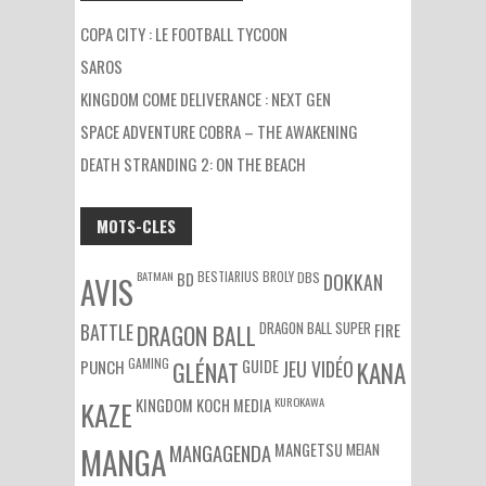
COPA CITY : LE FOOTBALL TYCOON
SAROS
KINGDOM COME DELIVERANCE : NEXT GEN
SPACE ADVENTURE COBRA – THE AWAKENING
DEATH STRANDING 2: ON THE BEACH
MOTS-CLES
BATMAN
BESTIARIUS
BROLY
DBS
BD
DOKKAN
AVIS
DRAGON BALL SUPER
BATTLE
DRAGON BALL
FIRE
GAMING
PUNCH
GLÉNAT
GUIDE
JEU VIDÉO
KANA
KUROKAWA
KAZE
KINGDOM
KOCH MEDIA
MEIAN
MANGA
MANGAGENDA
MANGETSU