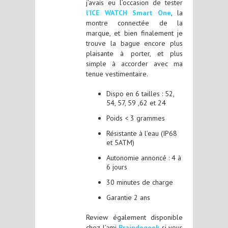
j’avais eu l’occasion de tester
l’ICE WATCH Smart One
, la
montre connectée de la
marque, et bien finalement je
trouve la bague encore plus
plaisante à porter, et plus
simple à accorder avec ma
tenue vestimentaire.
Dispo en 6 tailles : 52,
54, 57, 59 ,62 et 24
Poids < 3 grammes
Résistante à l’eau (IP68
et 5ATM)
Autonomie annoncé : 4 à
6 jours
30 minutes de charge
Garantie 2 ans
Review également disponible
chez l’ami
Braindegeek
si vous