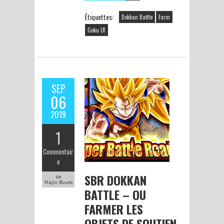
Étiquettes:
Dokkan Battle
Farm
Goku LR
SEP
06
2019
1
Commentair
e
SBR DOKKAN
de
Majin Buubs
BATTLE – OU
FARMER LES
OBJETS DE SOUTIEN