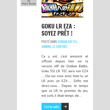
de
Majin Buubs
GOKU LR EZA :
SOYEZ PRÊT !
POSTÉ DANS
DOKKAN BATTLE
,
GAMING
,
LE COIN DBZ
Ca y est, c’est annoncé et
officiel depuis hier sur la
version JAP de Dokkan Battle,
Goku SSJ LR TEC aura son EZA
… Oui oui vous avez bien lu, un
LR avec un EZA … Enfin, me
direz-vous… Depuis le temps
que ce LR, le premier du jeu,
est sorti, il était temps de…
Lire la suite