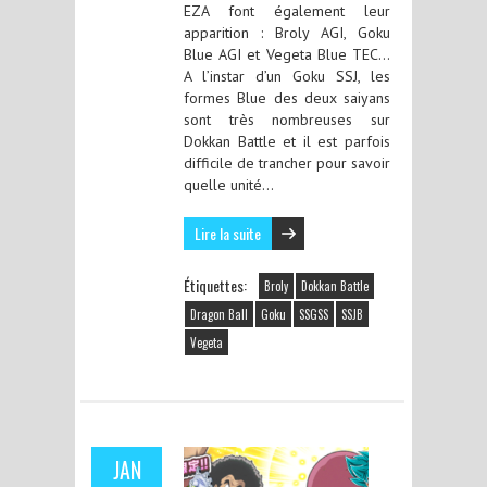
EZA font également leur
apparition : Broly AGI, Goku
Blue AGI et Vegeta Blue TEC…
A l’instar d’un Goku SSJ, les
formes Blue des deux saiyans
sont très nombreuses sur
Dokkan Battle et il est parfois
difficile de trancher pour savoir
quelle unité…
Lire la suite
Étiquettes:
Broly
Dokkan Battle
Dragon Ball
Goku
SSGSS
SSJB
Vegeta
JAN