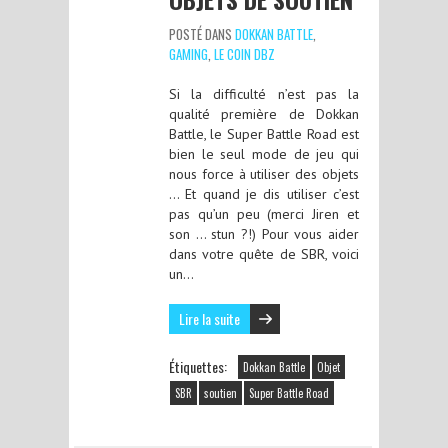
POSTÉ DANS
DOKKAN BATTLE
,
GAMING
,
LE COIN DBZ
Si la difficulté n’est pas la
qualité première de Dokkan
Battle, le Super Battle Road est
bien le seul mode de jeu qui
nous force à utiliser des objets
… Et quand je dis utiliser c’est
pas qu’un peu (merci Jiren et
son … stun ?!) Pour vous aider
dans votre quête de SBR, voici
un…
Lire la suite
Étiquettes:
Dokkan Battle
Objet
SBR
soutien
Super Battle Road