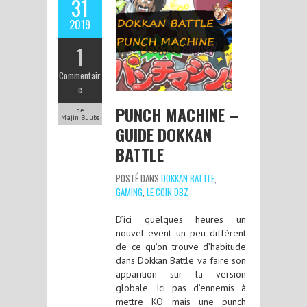
31
2019
1
Commentair
e
PUNCH MACHINE –
de
Majin Buubs
GUIDE DOKKAN
BATTLE
POSTÉ DANS
DOKKAN BATTLE
,
GAMING
,
LE COIN DBZ
D’ici quelques heures un
nouvel event un peu différent
de ce qu’on trouve d’habitude
dans Dokkan Battle va faire son
apparition sur la version
globale. Ici pas d’ennemis à
mettre KO mais une punch