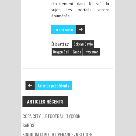
directement dans le vif du
sujet, les portails seront
énumérés…
Lire la suite
Étiquettes:
Dokkan Battle
Dragon Ball
Guide
Invocation
Articles précédents
ARTICLES RÉCENTS
COPA CITY : LE FOOTBALL TYCOON
SAROS
KINGDOM COME DELIVERANCE : NEXT GEN