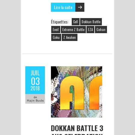
Lire la suite
Étiquettes:
Cell
Dokkan Battle
Eveil
Extreme Z Battle
EZA
Gohan
Goku
Z Awaken
JUIL
03
2018
de
Majin Buubs
DOKKAN BATTLE 3