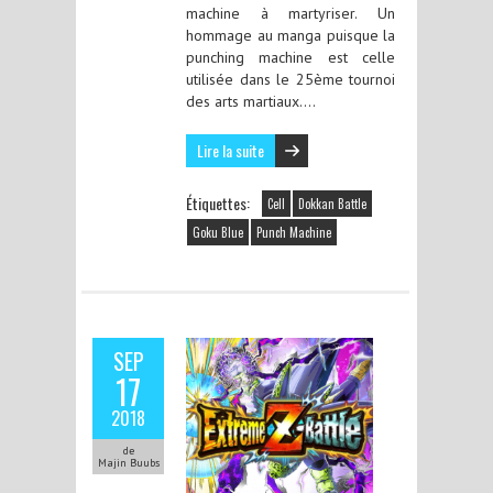
machine à martyriser. Un
hommage au manga puisque la
punching machine est celle
utilisée dans le 25ème tournoi
des arts martiaux….
Lire la suite
Étiquettes:
Cell
Dokkan Battle
Goku Blue
Punch Machine
SEP
17
2018
de
Majin Buubs