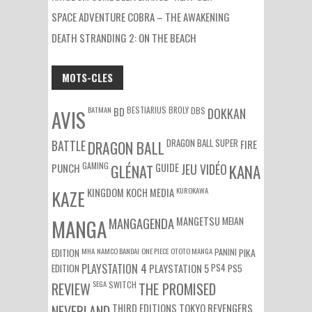
SPACE ADVENTURE COBRA – THE AWAKENING
DEATH STRANDING 2: ON THE BEACH
MOTS-CLES
BATMAN
BESTIARIUS
BROLY
DBS
BD
DOKKAN
AVIS
DRAGON BALL SUPER
BATTLE
DRAGON BALL
FIRE
GAMING
PUNCH
GLÉNAT
GUIDE
JEU VIDÉO
KANA
KUROKAWA
KAZE
KINGDOM
KOCH MEDIA
MEIAN
MANGA
MANGAGENDA
MANGETSU
EDITION
MHA
NAMCO BANDAI
ONE PIECE
OTOTO MANGA
PANINI
PIKA
EDITION
PLAYSTATION 4
PS4
PS5
PLAYSTATION 5
SEGA
SWITCH
REVIEW
THE PROMISED
NEVERLAND
THIRD EDITIONS
TOKYO REVENGERS