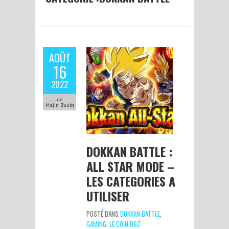
AOÛT
16
2022
de
Majin Buubs
DOKKAN BATTLE :
ALL STAR MODE –
LES CATEGORIES A
UTILISER
POSTÉ DANS
DOKKAN BATTLE
,
GAMING
,
LE COIN DBZ