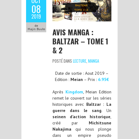
OCT
08
2019
de
AVIS MANGA :
Majin Buubs
BALTZAR – TOME 1
& 2
POSTÉ DANS
LECTURE
,
MANGA
Date de sortie : Aout 2019 –
Edition :
Meian
– Prix :
6.95€
Après
Kingdom
, Meian Edition
remet le couvert sur les séries
historiques avec
Baltzar : La
guerre dans le sang
. Un
seinen d’action historique
,
créé par
Michitsune
Nakajima
qui nous plonge
dans un empire pseudo