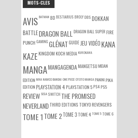
MOTS-CLES
BATMAN
BESTIARIUS
BROLY
DBS
BD
DOKKAN
AVIS
DRAGON BALL SUPER
BATTLE
DRAGON BALL
FIRE
GAMING
PUNCH
GLÉNAT
GUIDE
JEU VIDÉO
KANA
KUROKAWA
KAZE
KINGDOM
KOCH MEDIA
MEIAN
MANGA
MANGAGENDA
MANGETSU
EDITION
MHA
NAMCO BANDAI
ONE PIECE
OTOTO MANGA
PANINI
PIKA
EDITION
PLAYSTATION 4
PS4
PS5
PLAYSTATION 5
SEGA
SWITCH
REVIEW
THE PROMISED
NEVERLAND
THIRD EDITIONS
TOKYO REVENGERS
TOME 3
TOME 5
TOME 6
TOME 1
TOME 2
TOME 4