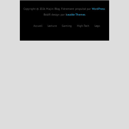
Copyright © 2026 Majin Blog. Fièrement propulsé par
WordPress
.
BoldR design par
Iceable Themes
.
Accueil
Lecture
Gaming
High-Tech
Lego