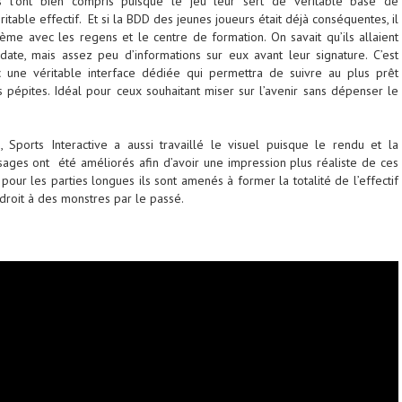
bs l’ont bien compris puisque le jeu leur sert de véritable base de
itable effectif. Et si la BDD des jeunes joueurs était déjà conséquentes, il
lème avec les regens et le centre de formation. On savait qu’ils allaient
 date, mais assez peu d’informations sur eux avant leur signature. C’est
 une véritable interface dédiée qui permettra de suivre au plus prêt
s pépites. Idéal pour ceux souhaitant miser sur l’avenir sans dépenser le
, Sports Interactive a aussi travaillé le visuel puisque le rendu et la
sages ont été améliorés afin d’avoir une impression plus réaliste de ces
e pour les parties longues ils sont amenés à former la totalité de l’effectif
 droit à des monstres par le passé.