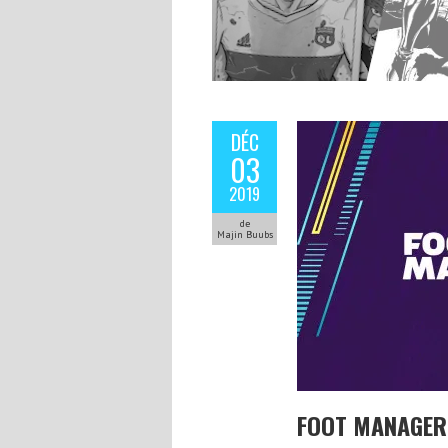
DÉC
03
2019
de
Majin Buubs
FOOT MANAGER