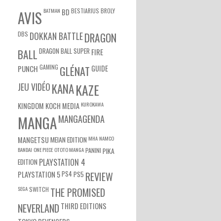
BATMAN
BESTIARIUS
BROLY
BD
AVIS
DBS
DOKKAN BATTLE
DRAGON
DRAGON BALL SUPER
BALL
FIRE
GAMING
PUNCH
GLÉNAT
GUIDE
JEU VIDÉO
KANA
KAZE
KUROKAWA
KINGDOM
KOCH MEDIA
MANGA
MANGAGENDA
MEIAN EDITION
MHA
NAMCO
MANGETSU
BANDAI
ONE PIECE
OTOTO MANGA
PANINI
PIKA
EDITION
PLAYSTATION 4
PS4
PS5
PLAYSTATION 5
REVIEW
SEGA
SWITCH
THE PROMISED
NEVERLAND
THIRD EDITIONS