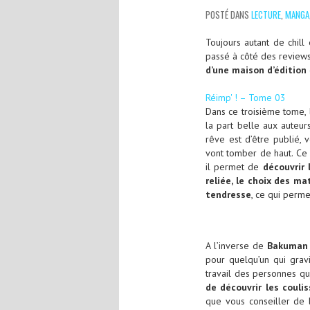
POSTÉ DANS
LECTURE
,
MANGA
Toujours autant de chill 
passé à côté des review
d’une maison d’édition
Réimp' ! – Tome 03
Dans ce troisième tome, l
la part belle aux auteu
rêve est d’être publié, 
vont tomber de haut. Ce f
il permet de
découvrir 
reliée, le choix des ma
tendresse
, ce qui perme
A l’inverse de
Bakuma
pour quelqu’un qui grav
travail des personnes qu
de découvrir les couli
que vous conseiller de l