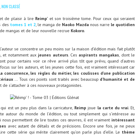
,
NON CLASSÉ
et de plaisir à lire
Reimp’
et son troisième tome. Pour ceux qui seraient
s des
tomes 1
et 2
, le manga de
Naoko Mazda
nous narre
le quotidien
de mangas et de leur nouvelle recrue
Kokoro
.
’auteur se concentre un peu moins sur la maison d’édition mais fait plutôt
rs, et notamment aux
jeunes auteurs
. Ces
aspirants mangakas
, dont le
vont pour certains voir ce rêve arrivé plus tôt que prévu, quand d’autres
ocus sur les auteurs, et les jeunes cette fois, est vraiment intéressant car
la concurrence, les règles du métier, les coulisses d’une publication
tériaux
… Tous ces points sont traités avec beaucoup
d’humanité et de
t de s’attacher à ces nouveaux protagonistes.
n
qui est un peu plus dans la carricature,
Reimp
joue
la carte du vrai
. Et,
ite autour du monde de l’édition, ou tout simplement qui s’intéresse au
i nous permettent de lire toutes ces œuvres, il est vraiment
intéressant
sses
avec autant de détails et de précisions. Encore une fois, je ne peux
ire cette série qui mérite clairement qu’on parle plus d’elle. Le
thème