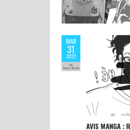
MAR
31
2022
de
Majin Buubs
AVIS MANGA : 