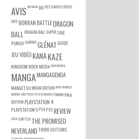
BATMAN
BESTIARIUS
BROLY
BD
AVIS
DBS
DOKKAN BATTLE
DRAGON
DRAGON BALL SUPER
BALL
FIRE
GAMING
PUNCH
GLÉNAT
GUIDE
JEU VIDÉO
KANA
KAZE
KUROKAWA
KINGDOM
KOCH MEDIA
MANGA
MANGAGENDA
MEIAN EDITION
MHA
NAMCO
MANGETSU
BANDAI
ONE PIECE
OTOTO MANGA
PANINI
PIKA
EDITION
PLAYSTATION 4
PS4
PS5
PLAYSTATION 5
REVIEW
SEGA
SWITCH
THE PROMISED
NEVERLAND
THIRD EDITIONS