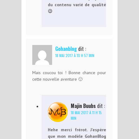
du contenu varié de qualité
😉
Gohanblog
dit :
18 MAI 2017 À 10 H 57 MIN
Mais coucou toi ! Bonne chance pour
cette nouvelle aventure 🙂
Majin Buubs
dit :
18 MAI 2017 À 11 H 15
MIN
Hehe merci frérot. J’espère
que mon modèle GohanBlog