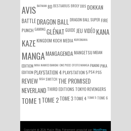
BATMAN
BESTIARIUS
BROLY
DBS
BD
DOKKAN
AVIS
DRAGON BALL SUPER
BATTLE
DRAGON BALL
FIRE
GAMING
PUNCH
GLÉNAT
GUIDE
JEU VIDÉO
KANA
KUROKAWA
KAZE
KINGDOM
KOCH MEDIA
MEIAN
MANGA
MANGAGENDA
MANGETSU
EDITION
MHA
NAMCO BANDAI
ONE PIECE
OTOTO MANGA
PANINI
PIKA
EDITION
PLAYSTATION 4
PS4
PS5
PLAYSTATION 5
SEGA
SWITCH
REVIEW
THE PROMISED
NEVERLAND
THIRD EDITIONS
TOKYO REVENGERS
TOME 3
TOME 5
TOME 6
TOME 1
TOME 2
TOME 4
Copyright © 2026 Majin Blog. Fièrement propulsé par
WordPress
.