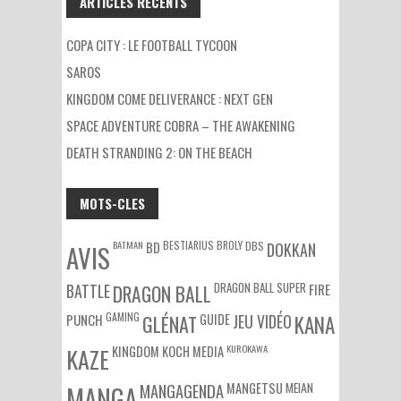
ARTICLES RÉCENTS
COPA CITY : LE FOOTBALL TYCOON
SAROS
KINGDOM COME DELIVERANCE : NEXT GEN
SPACE ADVENTURE COBRA – THE AWAKENING
DEATH STRANDING 2: ON THE BEACH
MOTS-CLES
BATMAN
BESTIARIUS
BROLY
DBS
BD
DOKKAN
AVIS
DRAGON BALL SUPER
BATTLE
DRAGON BALL
FIRE
GAMING
PUNCH
GLÉNAT
GUIDE
JEU VIDÉO
KANA
KUROKAWA
KAZE
KINGDOM
KOCH MEDIA
MEIAN
MANGA
MANGAGENDA
MANGETSU