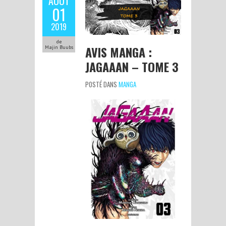
AOÛT
01
2019
de
AVIS MANGA :
Majin Buubs
JAGAAAN – TOME 3
POSTÉ DANS
MANGA