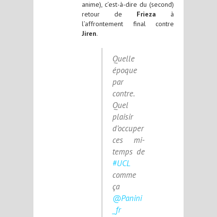
anime), c’est-à-dire du (second)
retour de
Frieza
à
l’affrontement final contre
Jiren
.
Quelle
époque
par
contre.
Quel
plaisir
d’occuper
ces mi-
temps de
#UCL
comme
ça
@Panini
_fr