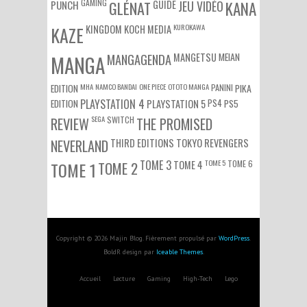
GAMING
PUNCH
GLÉNAT
GUIDE
JEU VIDÉO
KANA
KUROKAWA
KAZE
KINGDOM
KOCH MEDIA
MEIAN
MANGA
MANGAGENDA
MANGETSU
EDITION
MHA
NAMCO BANDAI
ONE PIECE
OTOTO MANGA
PANINI
PIKA
EDITION
PLAYSTATION 4
PS4
PS5
PLAYSTATION 5
SEGA
SWITCH
REVIEW
THE PROMISED
NEVERLAND
THIRD EDITIONS
TOKYO REVENGERS
TOME 3
TOME 5
TOME 6
TOME 1
TOME 2
TOME 4
Copyright © 2026 Majin Blog. Fièrement propulsé par
WordPress
.
BoldR design par
Iceable Themes
.
Accueil
Lecture
Gaming
High-Tech
Lego