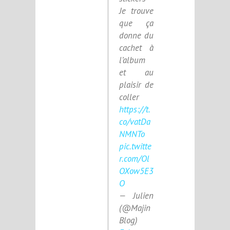
Je trouve
que ça
donne du
cachet à
l’album
et au
plaisir de
coller
https://t.
co/vatDa
NMNTo
pic.twitte
r.com/Ol
OXow5E3
O
— Julien
(@Majin
Blog)