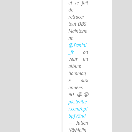
et le fait
de
retracer
tout DBS
Maintena
nt.
@Panini
_fr
on
veut un
album
hommag
e aux
années
90 😬😬
pic.twitte
r.com/opJ
6pfVSnd
— Julien
(@Majin