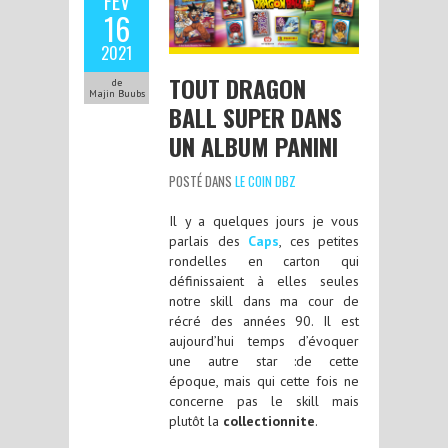
FÉV
16
2021
TOUT DRAGON
de
Majin Buubs
BALL SUPER DANS
UN ALBUM PANINI
POSTÉ DANS
LE COIN DBZ
Il y a quelques jours je vous
parlais des
Caps
, ces petites
rondelles en carton qui
définissaient à elles seules
notre skill dans ma cour de
récré des années 90. Il est
aujourd’hui temps d’évoquer
une autre star :de cette
époque, mais qui cette fois ne
concerne pas le skill mais
plutôt la
collectionnite
.