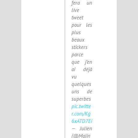
fera un
live
tweet
pour les
plus
beaux
stickers
parce
que j’en
ai déjà
vu
quelques
uns de
superbes
pic.twitte
r.com/Kg
6xATD7Ei
— Julien
(@Majin