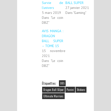
Survie de
BALL SUPER
l’univers
27 janvier 2021
5 mars 2019
Dans "Gaming"
Dans "Le coin
DBZ"
AVIS MANGA :
DRAGON
BALL SUPER
– TOME 15
15 novembre
2021
Dans "Le coin
DBZ"
Étiquettes:
DBS
Dragon Ball SUper
Panini
Stickers
Ultimate Warriors