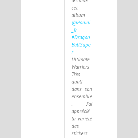
termine
cet
album
@Panini
_fr
#Dragon
BallSupe
r
Ultimate
Warriors
Très
quali
dans son
ensemble
. J’ai
apprécié
la variété
des
stickers