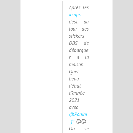
Après les
#caps
c’est au
tour des
stickers
DBS de
débarque
r à la
maison.
Quel
beau
début
d’année
2021
avec
@Panini
_fr
🥰🥰
On se