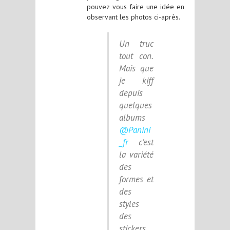
pouvez vous faire une idée en
observant les photos ci-après.
Un truc
tout con.
Mais que
je kiff
depuis
quelques
albums
@Panini
_fr
c’est
la variété
des
formes et
des
styles
des
stickers