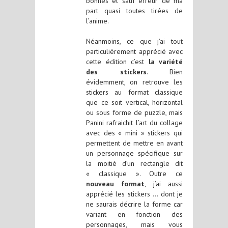
bonnes et sauf erreur de ma
part quasi toutes tirées de
l’anime.
Néanmoins, ce que j’ai tout
particulièrement apprécié avec
cette édition c’est
la variété
des stickers
. Bien
évidemment, on retrouve les
stickers au format classique
que ce soit vertical, horizontal
ou sous forme de puzzle, mais
Panini rafraichit l’art du collage
avec des « mini » stickers qui
permettent de mettre en avant
un personnage spécifique sur
la moitié d’un rectangle dit
« classique ». Outre ce
nouveau format
, j’ai aussi
apprécié les stickers … dont je
ne saurais décrire la forme car
variant en fonction des
personnages, mais vous