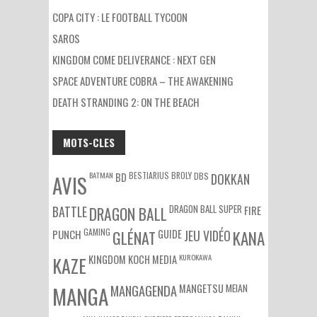
COPA CITY : LE FOOTBALL TYCOON
SAROS
KINGDOM COME DELIVERANCE : NEXT GEN
SPACE ADVENTURE COBRA – THE AWAKENING
DEATH STRANDING 2: ON THE BEACH
MOTS-CLES
BATMAN
BESTIARIUS
BROLY
DBS
BD
DOKKAN
AVIS
DRAGON BALL SUPER
BATTLE
DRAGON BALL
FIRE
GAMING
PUNCH
GLÉNAT
GUIDE
JEU VIDÉO
KANA
KUROKAWA
KAZE
KINGDOM
KOCH MEDIA
MEIAN
MANGA
MANGAGENDA
MANGETSU