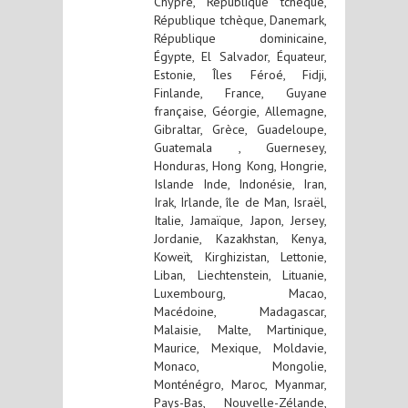
Chypre, République tchèque,
République tchèque, Danemark,
République dominicaine,
Égypte, El Salvador, Équateur,
Estonie, Îles Féroé, Fidji,
Finlande, France, Guyane
française, Géorgie, Allemagne,
Gibraltar, Grèce, Guadeloupe,
Guatemala , Guernesey,
Honduras, Hong Kong, Hongrie,
Islande Inde, Indonésie, Iran,
Irak, Irlande, île de Man, Israël,
Italie, Jamaïque, Japon, Jersey,
Jordanie, Kazakhstan, Kenya,
Koweït, Kirghizistan, Lettonie,
Liban, Liechtenstein, Lituanie,
Luxembourg, Macao,
Macédoine, Madagascar,
Malaisie, Malte, Martinique,
Maurice, Mexique, Moldavie,
Monaco, Mongolie,
Monténégro, Maroc, Myanmar,
Pays-Bas, Nouvelle-Zélande,