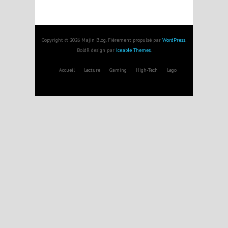
Copyright © 2026 Majin Blog. Fièrement propulsé par
WordPress
.
BoldR design par
Iceable Themes
.
Accueil
Lecture
Gaming
High-Tech
Lego