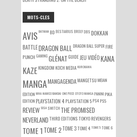
MOTS-CLES
BATMAN
BESTIARIUS
BROLY
DBS
BD
DOKKAN
AVIS
DRAGON BALL SUPER
BATTLE
DRAGON BALL
FIRE
GAMING
PUNCH
GLÉNAT
GUIDE
JEU VIDÉO
KANA
KUROKAWA
KAZE
KINGDOM
KOCH MEDIA
MEIAN
MANGA
MANGAGENDA
MANGETSU
EDITION
MHA
NAMCO BANDAI
ONE PIECE
OTOTO MANGA
PANINI
PIKA
EDITION
PLAYSTATION 4
PS4
PS5
PLAYSTATION 5
SEGA
SWITCH
REVIEW
THE PROMISED
NEVERLAND
THIRD EDITIONS
TOKYO REVENGERS
TOME 3
TOME 5
TOME 6
TOME 1
TOME 2
TOME 4