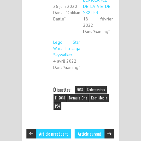
!
L’EXIGEANCE
26 juin 2020
DE LA VIE DE
Dans "Dokkan
SK8TER
Battle"
18 février
2022
Dans "Gaming"
Lego Star
Wars : La saga
Skywalker
4 avril 2022
Dans "Gaming"
Étiquettes:
2018
Codemasters
F1 2018
Formula One
Koch Media
PS4
Article précédent
Article suivant