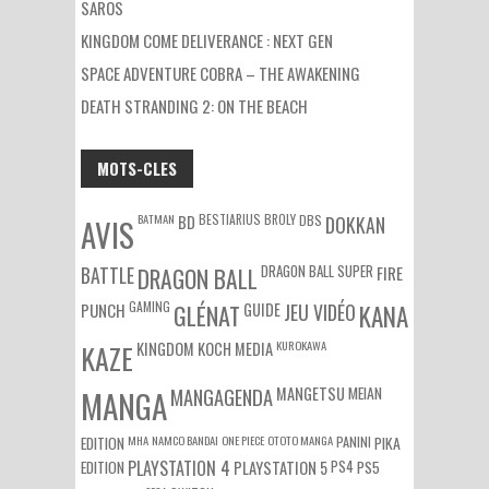
SAROS
KINGDOM COME DELIVERANCE : NEXT GEN
SPACE ADVENTURE COBRA – THE AWAKENING
DEATH STRANDING 2: ON THE BEACH
MOTS-CLES
BATMAN
BESTIARIUS
BROLY
DBS
BD
DOKKAN
AVIS
DRAGON BALL SUPER
BATTLE
DRAGON BALL
FIRE
GAMING
PUNCH
GLÉNAT
GUIDE
JEU VIDÉO
KANA
KUROKAWA
KAZE
KINGDOM
KOCH MEDIA
MEIAN
MANGA
MANGAGENDA
MANGETSU
EDITION
MHA
NAMCO BANDAI
ONE PIECE
OTOTO MANGA
PANINI
PIKA
EDITION
PLAYSTATION 4
PS4
PS5
PLAYSTATION 5