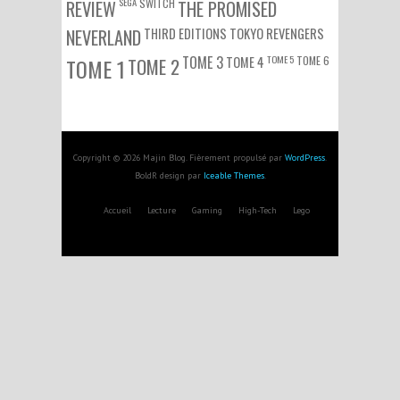
SEGA
SWITCH
REVIEW
THE PROMISED
NEVERLAND
THIRD EDITIONS
TOKYO REVENGERS
TOME 3
TOME 5
TOME 6
TOME 1
TOME 2
TOME 4
Copyright © 2026 Majin Blog. Fièrement propulsé par
WordPress
.
BoldR design par
Iceable Themes
.
Accueil
Lecture
Gaming
High-Tech
Lego