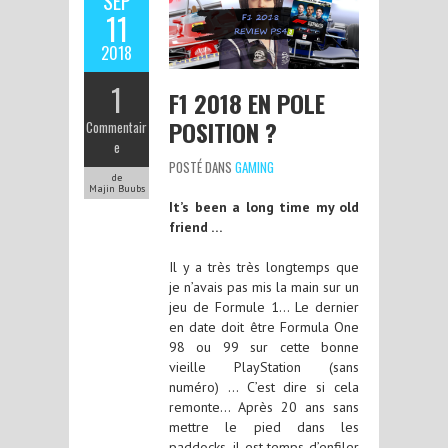
SEP
11
2018
1
F1 2018 EN POLE
POSITION ?
Commentair
e
POSTÉ DANS
GAMING
de
Majin Buubs
It’s been a long time my old
friend …
Il y a très très longtemps que
je n’avais pas mis la main sur un
jeu de Formule 1… Le dernier
en date doit être Formula One
98 ou 99 sur cette bonne
vieille PlayStation (sans
numéro) … C’est dire si cela
remonte… Après 20 ans sans
mettre le pied dans les
paddocks, il est temps d’enfiler