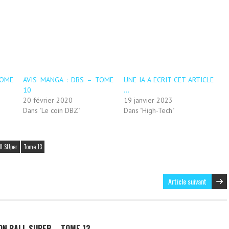
TOME
AVIS MANGA : DBS – TOME
UNE IA A ECRIT CET ARTICLE
10
…
20 février 2020
19 janvier 2023
Dans "Le coin DBZ"
Dans "High-Tech"
ll SUper
Tome 13
Article suivant
GON BALL SUPER – TOME 13