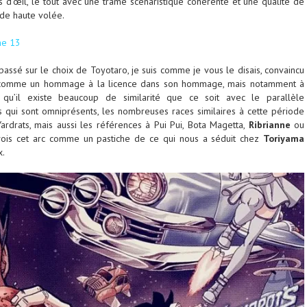
 d’œil, le tout avec une trame scénaristique cohérente et une qualité de
de haute volée.
me 13
le passé sur le choix de Toyotaro, je suis comme je vous le disais, convaincu
s comme un hommage à la licence dans son hommage, mais notamment à
 qu’il existe beaucoup de similarité que ce soit avec le parallèle
s qui sont omniprésents, les nombreuses races similaires à cette période
ardrats, mais aussi les références à Pui Pui, Bota Magetta,
Ribrianne
ou
vois cet arc comme un pastiche de ce qui nous a séduit chez
Toriyama
x.