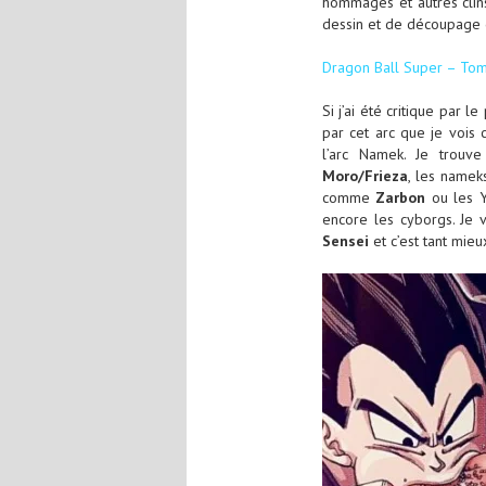
hommages et autres clins
dessin et de découpage 
Dragon Ball Super – To
Si j’ai été critique par 
par cet arc que je voi
l’arc Namek. Je trouve
Moro/Frieza
, les namek
comme
Zarbon
ou les Y
encore les cyborgs. Je 
Sensei
et c’est tant mieu