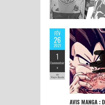
FÉV
26
2021
1
Commentair
e
de
Majin Buubs
AVIS MANGA : 