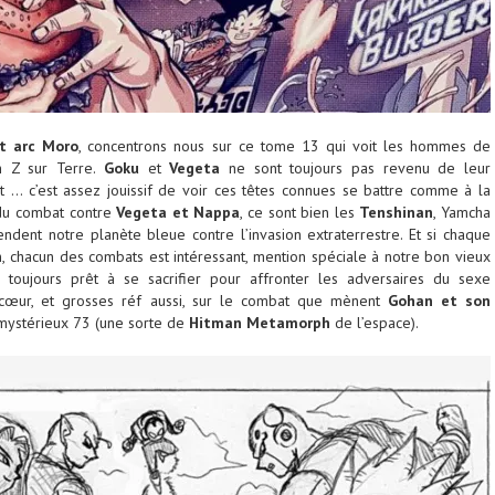
t arc Moro
, concentrons nous sur ce tome 13 qui voit les hommes de
m Z sur Terre.
Goku
et
Vegeta
ne sont toujours pas revenu de leur
t … c’est assez jouissif de voir ces têtes connues se battre comme à la
 du combat contre
Vegeta et Nappa
, ce sont bien les
Tenshinan
, Yamcha
endent notre planète bleue contre l’invasion extraterrestre. Et si chaque
, chacun des combats est intéressant, mention spéciale à notre bon vieux
 toujours prêt à se sacrifier pour affronter les adversaires du sexe
cœur, et grosses réf aussi, sur le combat que mènent
Gohan
et son
mystérieux 73 (une sorte de
Hitman
Metamorph
de l’espace).