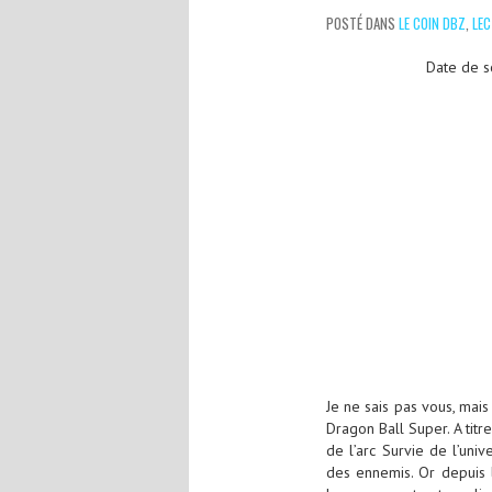
POSTÉ DANS
LE COIN DBZ
,
LE
Date de so
Je ne sais pas vous, mai
Dragon Ball Super. A titre
de l’arc Survie de l’univ
des ennemis. Or depuis 