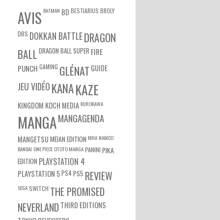
BATMAN
BESTIARIUS
BROLY
BD
AVIS
DBS
DOKKAN BATTLE
DRAGON
DRAGON BALL SUPER
BALL
FIRE
GAMING
PUNCH
GLÉNAT
GUIDE
JEU VIDÉO
KANA
KAZE
KUROKAWA
KINGDOM
KOCH MEDIA
MANGA
MANGAGENDA
MEIAN EDITION
MHA
NAMCO
MANGETSU
BANDAI
ONE PIECE
OTOTO MANGA
PANINI
PIKA
EDITION
PLAYSTATION 4
PS4
PS5
PLAYSTATION 5
REVIEW
SEGA
SWITCH
THE PROMISED
NEVERLAND
THIRD EDITIONS