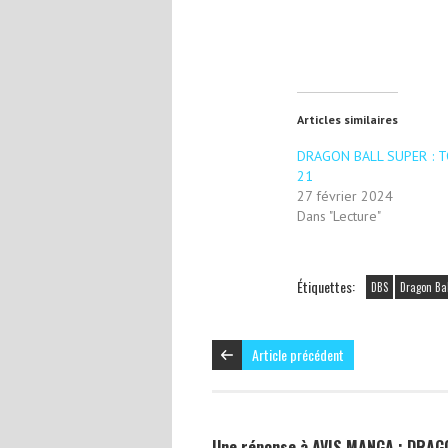
Articles similaires
DRAGON BALL SUPER : 
21
27 février 2024
Dans "Lecture"
Étiquettes:
DBS
Dragon Ba
Article précédent
Une réponse à AVIS MANGA : DRA