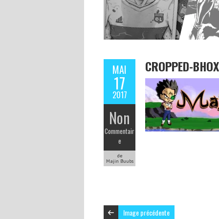
CROPPED-BHOX2
MAI
17
2017
Non
Commentair
e
de
Majin Buubs
Image précédente