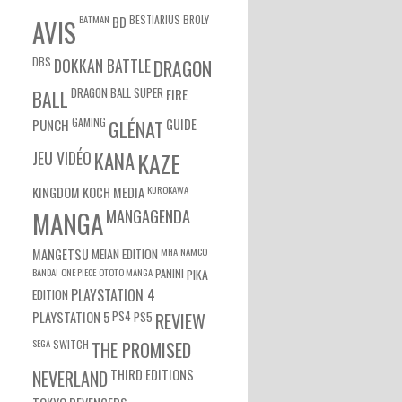
BATMAN
BESTIARIUS
BROLY
BD
AVIS
DBS
DOKKAN BATTLE
DRAGON
DRAGON BALL SUPER
BALL
FIRE
GAMING
PUNCH
GLÉNAT
GUIDE
JEU VIDÉO
KANA
KAZE
KUROKAWA
KINGDOM
KOCH MEDIA
MANGA
MANGAGENDA
MEIAN EDITION
MHA
NAMCO
MANGETSU
BANDAI
ONE PIECE
OTOTO MANGA
PANINI
PIKA
EDITION
PLAYSTATION 4
PS4
PS5
PLAYSTATION 5
REVIEW
SEGA
SWITCH
THE PROMISED
NEVERLAND
THIRD EDITIONS