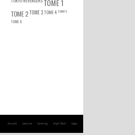
TOKYO REVENGERS
TOME 1
TOME 3
TOME 5
TOME 2
TOME 4
TOME 6
Accueil
Lecture
Gaming
High-Tech
Lego