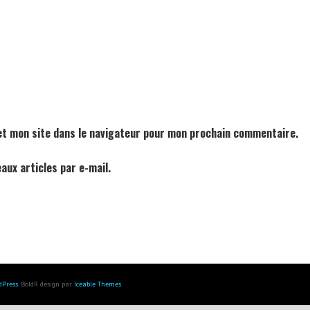
et mon site dans le navigateur pour mon prochain commentaire.
aux articles par e-mail.
dPress
. BoldR design par
Iceable Themes
.