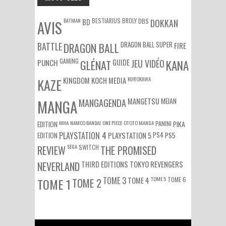
BATMAN
BESTIARIUS
BROLY
DBS
BD
DOKKAN
AVIS
DRAGON BALL SUPER
BATTLE
DRAGON BALL
FIRE
GAMING
PUNCH
GLÉNAT
GUIDE
JEU VIDÉO
KANA
KUROKAWA
KAZE
KINGDOM
KOCH MEDIA
MEIAN
MANGA
MANGAGENDA
MANGETSU
EDITION
MHA
NAMCO BANDAI
ONE PIECE
OTOTO MANGA
PANINI
PIKA
EDITION
PLAYSTATION 4
PS4
PS5
PLAYSTATION 5
SEGA
SWITCH
REVIEW
THE PROMISED
NEVERLAND
THIRD EDITIONS
TOKYO REVENGERS
TOME 3
TOME 5
TOME 6
TOME 1
TOME 2
TOME 4