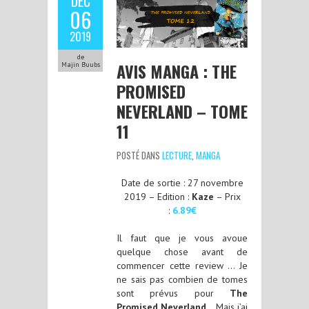
DÉC
06
2019
de
AVIS MANGA : THE
Majin Buubs
PROMISED
NEVERLAND – TOME
11
POSTÉ DANS
LECTURE
,
MANGA
Date de sortie : 27 novembre
2019 – Edition :
Kaze
– Prix
:
6.89€
Il faut que je vous avoue
quelque chose avant de
commencer cette review … Je
ne sais pas combien de tomes
sont prévus pour
The
Promised Neverland
… Mais j’ai