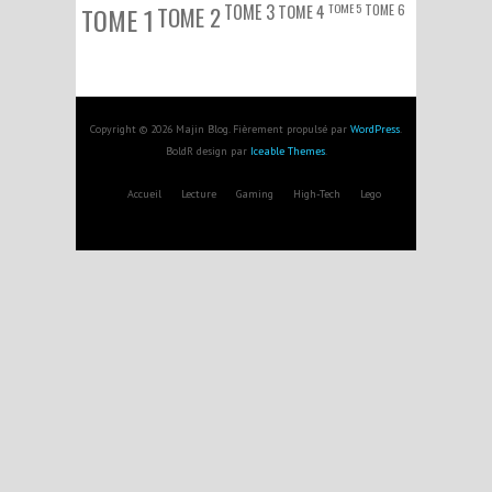
TOME 3
TOME 5
TOME 6
TOME 1
TOME 2
TOME 4
Copyright © 2026 Majin Blog. Fièrement propulsé par
WordPress
.
BoldR design par
Iceable Themes
.
Accueil
Lecture
Gaming
High-Tech
Lego