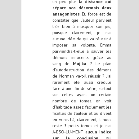
un peu plus
la distance qui
sépare nos désormais deux
antagonistes
. Et, force est de
constater que l’auteur parvient
très bien à masquer son jeu,
puisque clairement, je n’ai
aucune idée de qui va réussir à
imposer sa volonté. Emma
parviendra-t-elle à sauver les
démons innocents grâce au
sang de
Mujika
? Le plan
d’autodestruction des démons
de Norman va-t-il réussir ? J’ai
rarement été aussi crédule
face à une fin de série, surtout
sur celles ayant un certain
nombre de tomes, on voit
d’habitude assez facilement les
ficelles de l’auteur et où il veut
en venir. Là, clairement, il nous
reste 3 petits tomes et je n’ai
A-BSO-LU-MENT a
ucun indice
sur la conclusion
qui