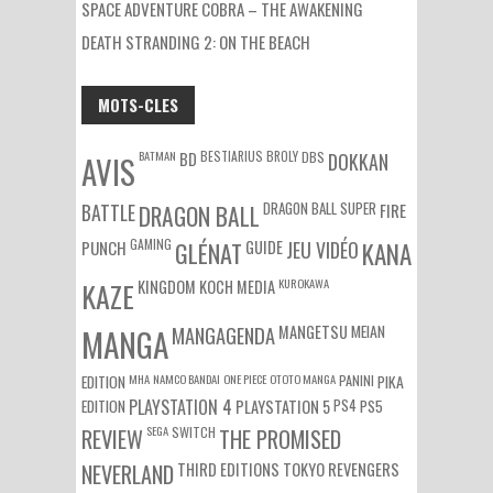
SPACE ADVENTURE COBRA – THE AWAKENING
DEATH STRANDING 2: ON THE BEACH
MOTS-CLES
BATMAN
BESTIARIUS
BROLY
DBS
BD
DOKKAN
AVIS
DRAGON BALL SUPER
BATTLE
DRAGON BALL
FIRE
GAMING
PUNCH
GLÉNAT
GUIDE
JEU VIDÉO
KANA
KUROKAWA
KAZE
KINGDOM
KOCH MEDIA
MEIAN
MANGA
MANGAGENDA
MANGETSU
EDITION
MHA
NAMCO BANDAI
ONE PIECE
OTOTO MANGA
PANINI
PIKA
EDITION
PLAYSTATION 4
PS4
PS5
PLAYSTATION 5
SEGA
SWITCH
REVIEW
THE PROMISED
NEVERLAND
THIRD EDITIONS
TOKYO REVENGERS