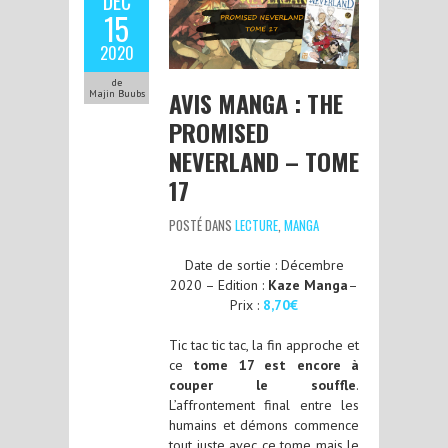
DÉC
15
2020
de
AVIS MANGA : THE
Majin Buubs
PROMISED
NEVERLAND – TOME
17
POSTÉ DANS
LECTURE
,
MANGA
Date de sortie : Décembre
2020 – Edition :
Kaze Manga
–
Prix :
8,70€
Tic tac tic tac, la fin approche et
ce
tome 17 est encore à
couper le souffle
.
L’affrontement final entre les
humains et démons commence
tout juste avec ce tome mais le