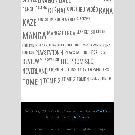
GAMING
PUNCH
GLÉNAT
GUIDE
JEU VIDÉO
KANA
KUROKAWA
KAZE
KINGDOM
KOCH MEDIA
MEIAN
MANGA
MANGAGENDA
MANGETSU
EDITION
MHA
NAMCO BANDAI
ONE PIECE
OTOTO MANGA
PANINI
PIKA
EDITION
PLAYSTATION 4
PS4
PS5
PLAYSTATION 5
SEGA
SWITCH
REVIEW
THE PROMISED
NEVERLAND
THIRD EDITIONS
TOKYO REVENGERS
TOME 3
TOME 5
TOME 6
TOME 1
TOME 2
TOME 4
Copyright © 2026 Majin Blog. Fièrement propulsé par
WordPress
.
BoldR design par
Iceable Themes
.
Accueil
Lecture
Gaming
High-Tech
Lego