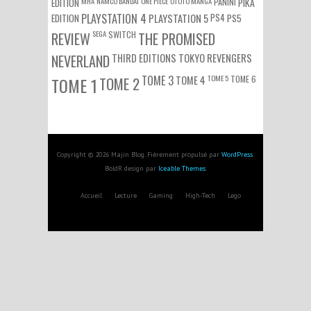
EDITION
MHA
NAMCO BANDAI
ONE PIECE
OTOTO MANGA
PANINI
PIKA
EDITION
PLAYSTATION 4
PS4
PS5
PLAYSTATION 5
SEGA
SWITCH
REVIEW
THE PROMISED
NEVERLAND
THIRD EDITIONS
TOKYO REVENGERS
TOME 3
TOME 5
TOME 6
TOME 1
TOME 2
TOME 4
Copyright © 2026 Majin Blog. Fièrement propulsé par
WordPress
.
BoldR design par
Iceable Themes
.
Accueil
Lecture
Gaming
High-Tech
Lego