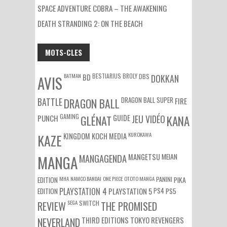
SPACE ADVENTURE COBRA – THE AWAKENING
DEATH STRANDING 2: ON THE BEACH
MOTS-CLES
BATMAN
BESTIARIUS
BROLY
DBS
BD
DOKKAN
AVIS
DRAGON BALL SUPER
BATTLE
DRAGON BALL
FIRE
GAMING
PUNCH
GLÉNAT
GUIDE
JEU VIDÉO
KANA
KUROKAWA
KAZE
KINGDOM
KOCH MEDIA
MEIAN
MANGA
MANGAGENDA
MANGETSU
EDITION
MHA
NAMCO BANDAI
ONE PIECE
OTOTO MANGA
PANINI
PIKA
EDITION
PLAYSTATION 4
PS4
PS5
PLAYSTATION 5
SEGA
SWITCH
REVIEW
THE PROMISED
NEVERLAND
THIRD EDITIONS
TOKYO REVENGERS