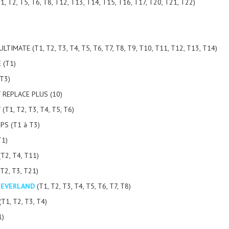
, T2, T5, T6, T8, T12, T13, T14, T15, T16, T17, T20, T21, T22)
IMATE (T1, T2, T3, T4, T5, T6, T7, T8, T9, T10, T11, T12, T13, T14)
 (T1)
 T3)
 REPLACE PLUS (10)
T1, T2, T3, T4, T5, T6)
PS (T1 à T3)
T1)
T2, T4, T11)
2, T3, T21)
NEVERLAND
(T1, T2, T3, T4, T5, T6, T7, T8)
T1, T2, T3, T4)
1)