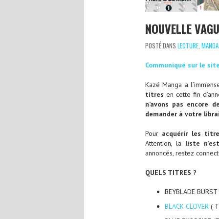
NOUVELLE VAGU
POSTÉ DANS
LECTURE
,
MANGA
Communiqué sur le sit
Kazé Manga a l’immense
titres
en cette fin d’ann
n’avons pas encore d
demander à votre libra
Pour
acquérir les titr
Attention, la
liste n’es
annoncés, restez connect
QUELS TITRES ?
BEYBLADE BURST (
BLACK CLOVER
( T