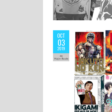
OCT
03
2019
de
Majin Buubs