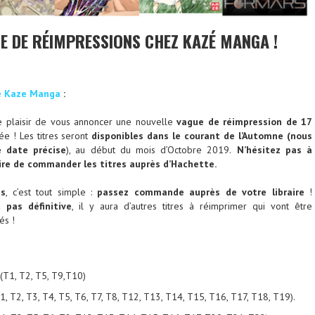
E DE RÉIMPRESSIONS CHEZ KAZÉ MANGA !
e Kaze Manga
:
 plaisir de vous annoncer une nouvelle
vague de réimpression de 17
ée ! Les titres seront
disponibles dans le courant de l’Automne (nous
e date précise
), au début du mois d’Octobre 2019.
N’hésitez pas à
ire de commander les titres auprès d’Hachette.
es
, c’est tout simple :
passez commande auprès de votre libraire
!
t pas définitive
, il y aura d’autres titres à réimprimer qui vont être
és !
T1, T2, T5, T9,T10)
1, T2, T3, T4, T5, T6, T7, T8, T12, T13, T14, T15, T16, T17, T18, T19).