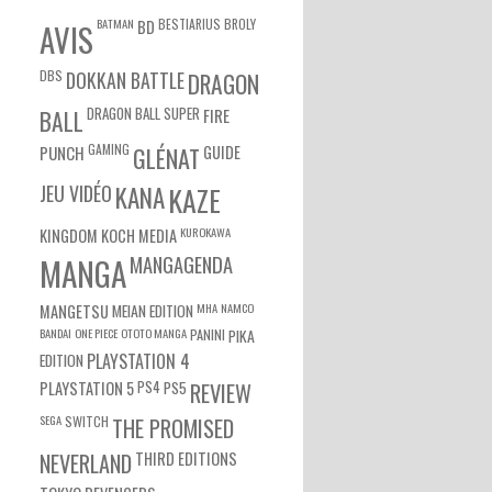
BATMAN
BESTIARIUS
BROLY
BD
AVIS
DBS
DOKKAN BATTLE
DRAGON
DRAGON BALL SUPER
BALL
FIRE
GAMING
PUNCH
GLÉNAT
GUIDE
JEU VIDÉO
KANA
KAZE
KUROKAWA
KINGDOM
KOCH MEDIA
MANGA
MANGAGENDA
MEIAN EDITION
MHA
NAMCO
MANGETSU
BANDAI
ONE PIECE
OTOTO MANGA
PANINI
PIKA
EDITION
PLAYSTATION 4
PS4
PS5
PLAYSTATION 5
REVIEW
SEGA
SWITCH
THE PROMISED
NEVERLAND
THIRD EDITIONS