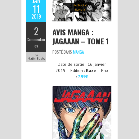
JAN
11
2019
2
AVIS MANGA :
JAGAAAN – TOME 1
Commentair
es
POSTÉ DANS
MANGA
de
Majin Buubs
Date de sortie : 16 janvier
2019 – Edition :
Kaze
– Prix
:
7.99€