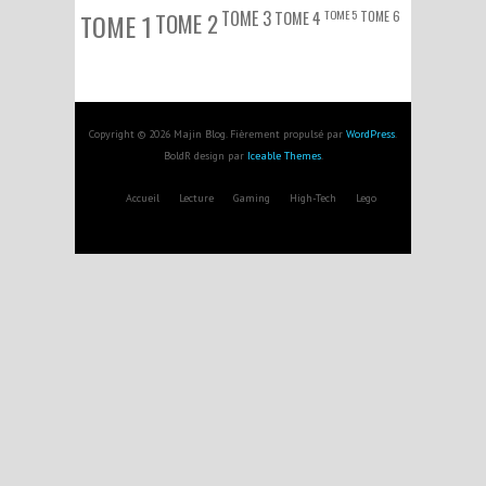
TOME 3
TOME 5
TOME 6
TOME 1
TOME 2
TOME 4
Copyright © 2026 Majin Blog. Fièrement propulsé par
WordPress
.
BoldR design par
Iceable Themes
.
Accueil
Lecture
Gaming
High-Tech
Lego