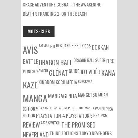
SPACE ADVENTURE COBRA – THE AWAKENING
DEATH STRANDING 2: ON THE BEACH
MOTS-CLES
BATMAN
BESTIARIUS
BROLY
DBS
BD
DOKKAN
AVIS
DRAGON BALL SUPER
BATTLE
DRAGON BALL
FIRE
GAMING
PUNCH
GLÉNAT
GUIDE
JEU VIDÉO
KANA
KUROKAWA
KAZE
KINGDOM
KOCH MEDIA
MEIAN
MANGA
MANGAGENDA
MANGETSU
EDITION
MHA
NAMCO BANDAI
ONE PIECE
OTOTO MANGA
PANINI
PIKA
EDITION
PLAYSTATION 4
PS4
PS5
PLAYSTATION 5
SEGA
SWITCH
REVIEW
THE PROMISED
NEVERLAND
THIRD EDITIONS
TOKYO REVENGERS