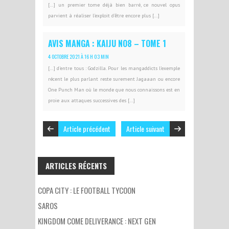
[…] un premier tome déjà bien barré, ce nouvel opus
parvient à réaliser l’exploit d’être encore plus […]
AVIS MANGA : KAIJU NO8 – TOME 1
4 OCTOBRE 2021 À 16 H 03 MIN
[…] d’entre tous : Godzilla. Pour les mangaddicts l’exemple
récent le plus parlant reste surement Jagaaan ou encore
One Punch Man où le monde que nous connaissons est en
proie aux attaques successives des […]
Article précédent
Article suivant
ARTICLES RÉCENTS
COPA CITY : LE FOOTBALL TYCOON
SAROS
KINGDOM COME DELIVERANCE : NEXT GEN