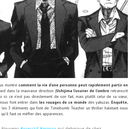
nous montre
comment la vie d’une personne peut rapidement partir en
ed dans la mauvaise direction (
Ushijima l’usurier de l’ombre
retranscrit
 si ici ce n’est pas directement de son fait, mais plutôt celui de sa sœur,
r nous font entrer dans
les rouages de ce monde
des yakuzas.
Enquête,
t les 3 éléments qui font de Timebomb Teacher un thriller haletant nous
 qu’il faut se méfier des apparences.
Nouveau
#presskit
#manga
qui debarque de chez