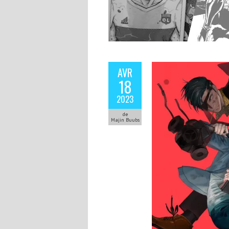
AVR
18
2023
de
Majin Buubs