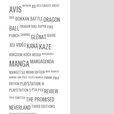
BATMAN
BESTIARIUS
BROLY
BD
AVIS
DBS
DOKKAN BATTLE
DRAGON
DRAGON BALL SUPER
BALL
FIRE
GAMING
PUNCH
GLÉNAT
GUIDE
JEU VIDÉO
KANA
KAZE
KUROKAWA
KINGDOM
KOCH MEDIA
MANGA
MANGAGENDA
MEIAN EDITION
MHA
NAMCO
MANGETSU
BANDAI
ONE PIECE
OTOTO MANGA
PANINI
PIKA
EDITION
PLAYSTATION 4
PS4
PS5
PLAYSTATION 5
REVIEW
SEGA
SWITCH
THE PROMISED
NEVERLAND
THIRD EDITIONS