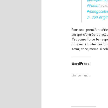
#Panini
avec
#mangacolle
♬ son origi
Pour une première séri
attrapé d’entrée et relâc
Tsugomo
force le respe
pousser à toutes les fol
sœur
, et ce, même si cel
WordPress:
chargement…