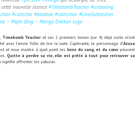
 cette nouvelle licence
#TimebombTeacher
#unboxing
ction
#collector
#booktok
#collection
#LiveOutlandish
nal – Majin Blog – Manga Dokkan Lego
e,
Timebomb Teacher
et ses 2 premiers tomes (sur 4) déjà sortis m’ont
hé avec l’envie folle de lire la suite. Captivante, le personnage d’
Azusa
ct et nous montre à quel point les
liens du sang, et du cœur
peuvent
ies.
Quitte à perdre sa vie, elle est prête à tout pour retrouver sa
a signifie affronter les yakuzas.