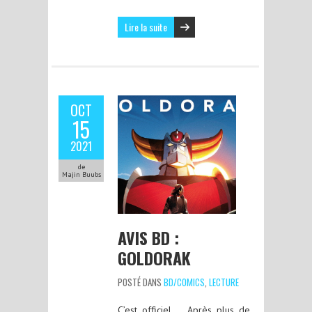
Lire la suite
OCT
15
2021
de
Majin Buubs
AVIS BD :
GOLDORAK
POSTÉ DANS
BD/COMICS
,
LECTURE
C’est officiel … Après plus de