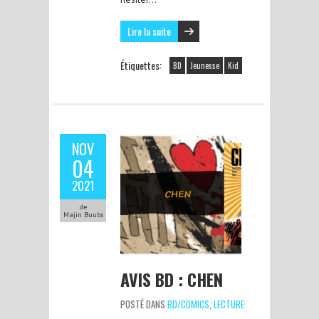
Lire la suite
Étiquettes:
BD
Jeunesse
Kid
NOV
04
2021
de
Majin Buubs
AVIS BD : CHEN
POSTÉ DANS
BD/COMICS
,
LECTURE