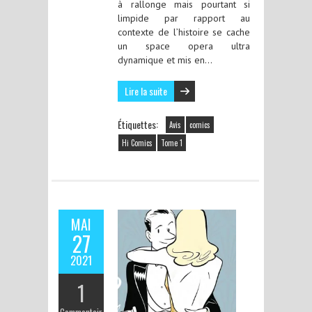
à rallonge mais pourtant si
limpide par rapport au
contexte de l’histoire se cache
un space opera ultra
dynamique et mis en…
Lire la suite
Étiquettes:
Avis
comics
Hi Comics
Tome 1
MAI
27
2021
1
Commentair