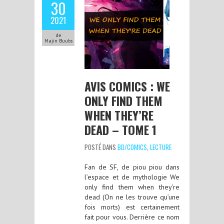
30
2021
de
Majin Buubs
AVIS COMICS : WE
ONLY FIND THEM
WHEN THEY’RE
DEAD – TOME 1
POSTÉ DANS
BD/COMICS
,
LECTURE
Fan de SF, de piou piou dans
l’espace et de mythologie We
only find them when they’re
dead (On ne les trouve qu’une
fois morts) est certainement
fait pour vous. Derrière ce nom