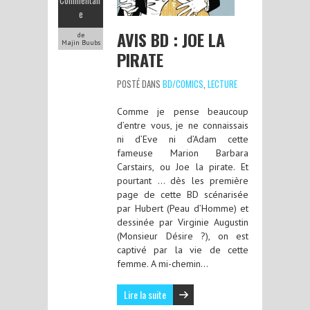
e
AVIS BD : JOE LA
de
Majin Buubs
PIRATE
POSTÉ DANS
BD/COMICS
,
LECTURE
Comme je pense beaucoup
d’entre vous, je ne connaissais
ni d’Eve ni d’Adam cette
fameuse Marion Barbara
Carstairs, ou Joe la pirate. Et
pourtant … dès les première
page de cette BD scénarisée
par Hubert (Peau d’Homme) et
dessinée par Virginie Augustin
(Monsieur Désire ?), on est
captivé par la vie de cette
femme. A mi-chemin…
Lire la suite