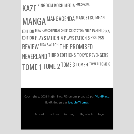
KUROKAWA
KAZE
KINGDOM
KOCH MEDIA
MEIAN
MANGA
MANGAGENDA
MANGETSU
EDITION
MHA
NAMCO BANDAI
ONE PIECE
OTOTO MANGA
PANINI
PIKA
EDITION
PLAYSTATION 4
PS4
PS5
PLAYSTATION 5
SEGA
SWITCH
REVIEW
THE PROMISED
NEVERLAND
THIRD EDITIONS
TOKYO REVENGERS
TOME 3
TOME 5
TOME 6
TOME 1
TOME 2
TOME 4
Copyright © 2026 Majin Blog. Fièrement propulsé par
WordPress
.
BoldR design par
Iceable Themes
.
Accueil
Lecture
Gaming
High-Tech
Lego