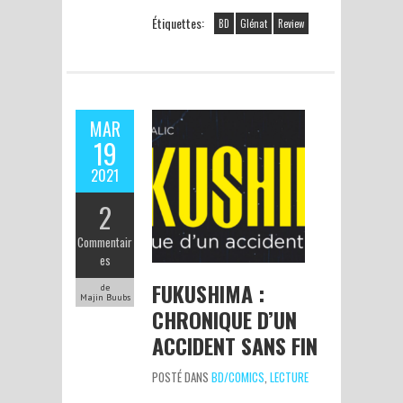
Étiquettes:
BD
Glénat
Review
MAR
19
2021
2
Commentair
es
FUKUSHIMA :
de
Majin Buubs
CHRONIQUE D’UN
ACCIDENT SANS FIN
POSTÉ DANS
BD/COMICS
,
LECTURE