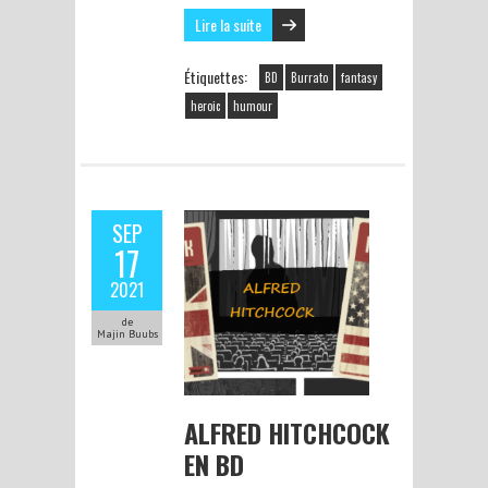
Lire la suite
Étiquettes:
BD
Burrato
fantasy
heroic
humour
SEP
17
2021
de
Majin Buubs
ALFRED HITCHCOCK
EN BD