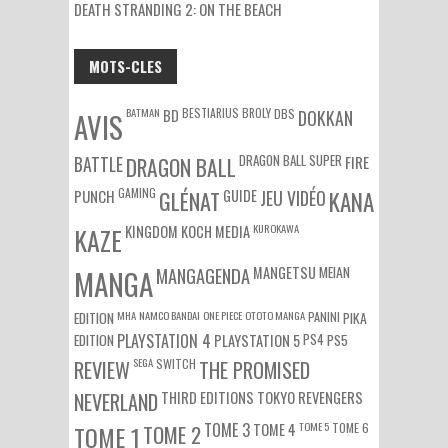
DEATH STRANDING 2: ON THE BEACH
MOTS-CLES
BATMAN
BESTIARIUS
BROLY
DBS
BD
DOKKAN
AVIS
DRAGON BALL SUPER
BATTLE
DRAGON BALL
FIRE
GAMING
PUNCH
GLÉNAT
GUIDE
JEU VIDÉO
KANA
KUROKAWA
KAZE
KINGDOM
KOCH MEDIA
MEIAN
MANGA
MANGAGENDA
MANGETSU
EDITION
MHA
NAMCO BANDAI
ONE PIECE
OTOTO MANGA
PANINI
PIKA
EDITION
PLAYSTATION 4
PS4
PS5
PLAYSTATION 5
SEGA
SWITCH
REVIEW
THE PROMISED
NEVERLAND
THIRD EDITIONS
TOKYO REVENGERS
TOME 3
TOME 5
TOME 6
TOME 1
TOME 2
TOME 4