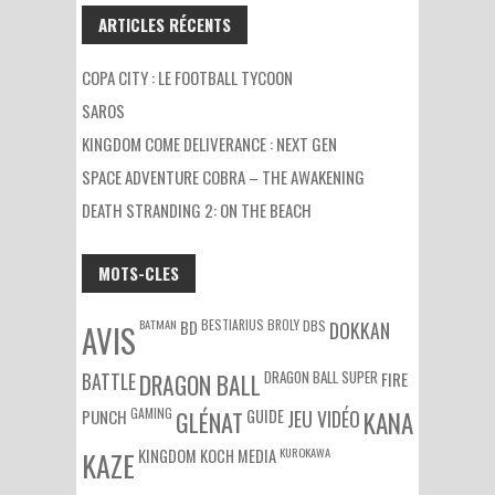
ARTICLES RÉCENTS
COPA CITY : LE FOOTBALL TYCOON
SAROS
KINGDOM COME DELIVERANCE : NEXT GEN
SPACE ADVENTURE COBRA – THE AWAKENING
DEATH STRANDING 2: ON THE BEACH
MOTS-CLES
BATMAN
BESTIARIUS
BROLY
DBS
BD
DOKKAN
AVIS
DRAGON BALL SUPER
BATTLE
DRAGON BALL
FIRE
GAMING
PUNCH
GLÉNAT
GUIDE
JEU VIDÉO
KANA
KUROKAWA
KAZE
KINGDOM
KOCH MEDIA