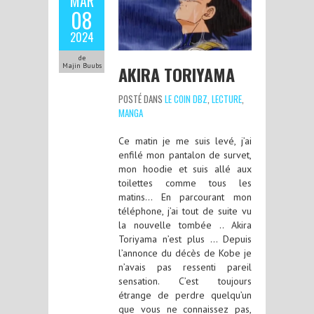
MAR
08
2024
de
Majin Buubs
AKIRA TORIYAMA
POSTÉ DANS
LE COIN DBZ
,
LECTURE
,
MANGA
Ce matin je me suis levé, j’ai
enfilé mon pantalon de survet,
mon hoodie et suis allé aux
toilettes comme tous les
matins… En parcourant mon
téléphone, j’ai tout de suite vu
la nouvelle tombée .. Akira
Toriyama n’est plus … Depuis
l’annonce du décès de Kobe je
n’avais pas ressenti pareil
sensation. C’est toujours
étrange de perdre quelqu’un
que vous ne connaissez pas,