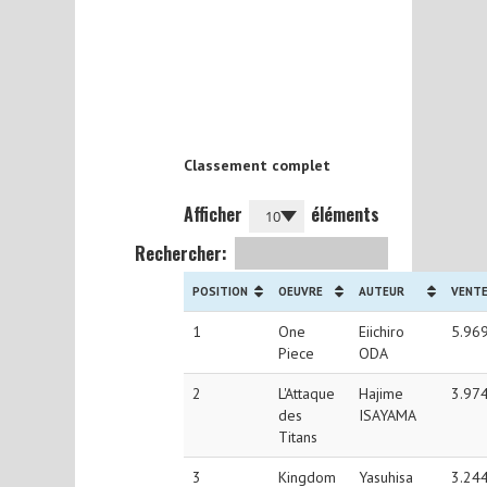
Classement complet
Afficher
éléments
Rechercher:
POSITION
OEUVRE
AUTEUR
VENT
1
One
Eiichiro
5.96
Piece
ODA
2
L'Attaque
Hajime
3.97
des
ISAYAMA
Titans
3
Kingdom
Yasuhisa
3.24