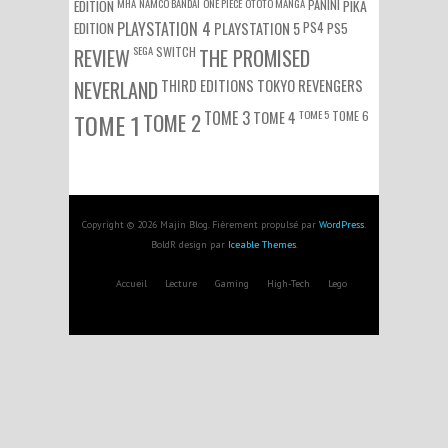
EDITION
MHA
NAMCO BANDAI
ONE PIECE
OTOTO MANGA
PANINI
PIKA
EDITION
PLAYSTATION 4
PS4
PS5
PLAYSTATION 5
SEGA
SWITCH
REVIEW
THE PROMISED
NEVERLAND
THIRD EDITIONS
TOKYO REVENGERS
TOME 3
TOME 5
TOME 6
TOME 1
TOME 2
TOME 4
Copyright © 2026 Majin Blog. Fièrement propulsé par
WordPress
.
BoldR design par
Iceable Themes
.
Accueil
Lecture
Gaming
High-Tech
Lego