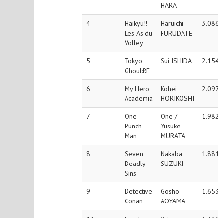
HARA
4
Haikyu!! -
Haruichi
3.08
Les As du
FURUDATE
Volley
5
Tokyo
Sui ISHIDA
2.15
Ghoul:RE
6
My Hero
Kohei
2.09
Academia
HORIKOSHI
7
One-
One /
1.98
Punch
Yusuke
Man
MURATA
8
Seven
Nakaba
1.88
Deadly
SUZUKI
Sins
9
Detective
Gosho
1.65
Conan
AOYAMA