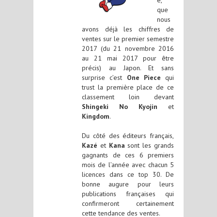
é,
que
nous
avons déjà les chiffres de
ventes sur le premier semestre
2017 (du 21 novembre 2016
au 21 mai 2017 pour être
précis) au Japon. Et sans
surprise c’est
One Piece
qui
trust la première place de ce
classement loin devant
Shingeki No Kyojin
et
Kingdom
.
Du côté des éditeurs français,
Kazé
et
Kana
sont les grands
gagnants de ces 6 premiers
mois de l’année avec chacun 5
licences dans ce top 30. De
bonne augure pour leurs
publications françaises qui
confirmeront certainement
cette tendance des ventes.