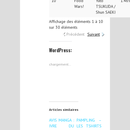
10
Food
Yuto
1.46
Wars!
TSUKUDA /
Shun SAEKI
Affichage des éléments 1 à 10
sur 30 éléments
Précédent
Suivant
WordPress:
chargement…
Articles similaires
AVIS MANGA :
PAMPLING –
IVRE DU
LES TSHIRTS