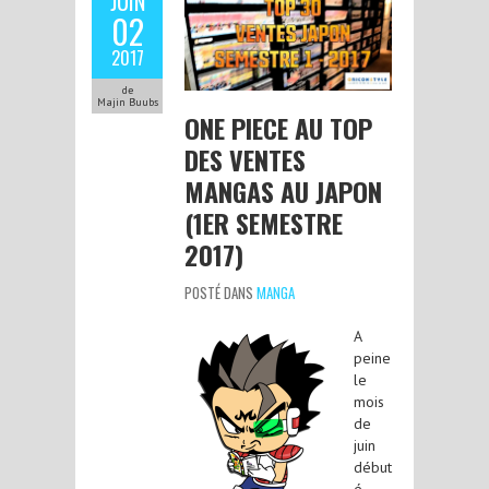
JUIN
02
2017
de
Majin Buubs
ONE PIECE AU TOP
DES VENTES
MANGAS AU JAPON
(1ER SEMESTRE
2017)
POSTÉ DANS
MANGA
A
peine
le
mois
de
juin
début