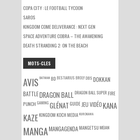
COPA CITY : LE FOOTBALL TYCOON
SAROS
KINGDOM COME DELIVERANCE : NEXT GEN
SPACE ADVENTURE COBRA – THE AWAKENING
DEATH STRANDING 2: ON THE BEACH
MOTS-CLES
BATMAN
BESTIARIUS
BROLY
DBS
BD
DOKKAN
AVIS
DRAGON BALL SUPER
BATTLE
DRAGON BALL
FIRE
GAMING
PUNCH
GLÉNAT
GUIDE
JEU VIDÉO
KANA
KUROKAWA
KAZE
KINGDOM
KOCH MEDIA
MEIAN
MANGA
MANGAGENDA
MANGETSU