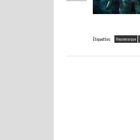
Étiquettes:
Housemarque