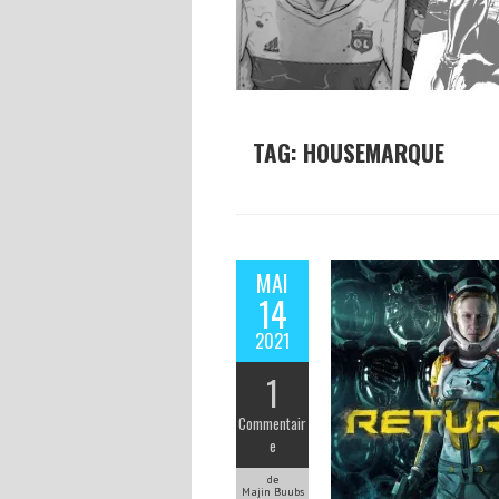
TAG: HOUSEMARQUE
MAI
14
2021
1
Commentair
e
de
Majin Buubs