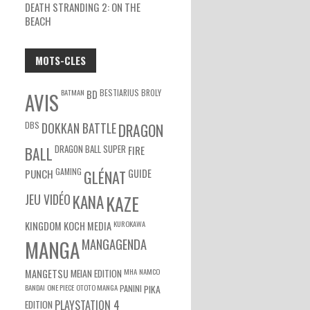
DEATH STRANDING 2: ON THE
BEACH
MOTS-CLES
BATMAN
BESTIARIUS
BROLY
BD
AVIS
DBS
DOKKAN BATTLE
DRAGON
DRAGON BALL SUPER
BALL
FIRE
GAMING
PUNCH
GLÉNAT
GUIDE
JEU VIDÉO
KANA
KAZE
KUROKAWA
KINGDOM
KOCH MEDIA
MANGA
MANGAGENDA
MEIAN EDITION
MHA
NAMCO
MANGETSU
BANDAI
ONE PIECE
OTOTO MANGA
PANINI
PIKA
EDITION
PLAYSTATION 4