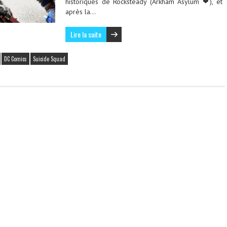
historiques de Rocksteady (Arkham Asylum ❤), et
après la…
Lire la suite
DC Comics
Suicide Squad