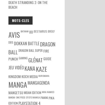
DEATH STRANDING 2: ON THE
BEACH
MOTS-CLES
BATMAN
BESTIARIUS
BROLY
BD
AVIS
DBS
DOKKAN BATTLE
DRAGON
DRAGON BALL SUPER
BALL
FIRE
GAMING
PUNCH
GLÉNAT
GUIDE
JEU VIDÉO
KANA
KAZE
KUROKAWA
KINGDOM
KOCH MEDIA
MANGA
MANGAGENDA
MEIAN EDITION
MHA
NAMCO
MANGETSU
BANDAI
ONE PIECE
OTOTO MANGA
PANINI
PIKA
EDITION
PLAYSTATION 4