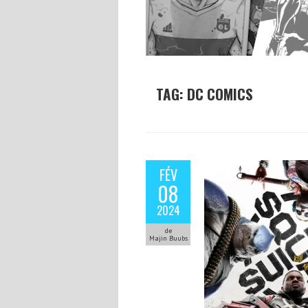
TAG: DC COMICS
FÉV
08
2024
de
Majin Buubs