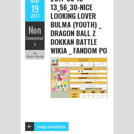
MAI
13_56_30-NICE
19
LOOKING LOVER
2017
BULMA (YOUTH) _
Non
DRAGON BALL Z
Commentair
DOKKAN BATTLE
e
WIKIA _ FANDOM PO
de
Majin Buubs
Image précédente