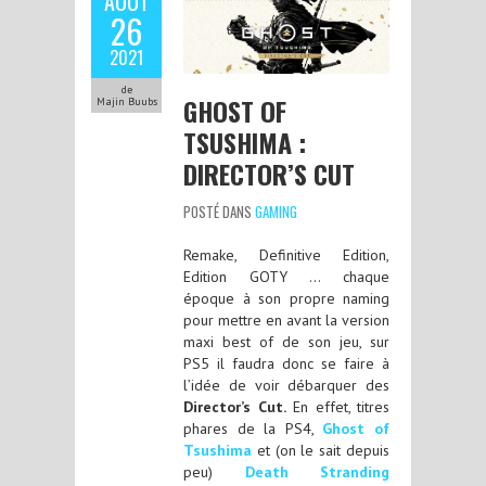
AOÛT
26
2021
de
GHOST OF
Majin Buubs
TSUSHIMA :
DIRECTOR’S CUT
POSTÉ DANS
GAMING
Remake, Definitive Edition,
Edition GOTY … chaque
époque à son propre naming
pour mettre en avant la version
maxi best of de son jeu, sur
PS5 il faudra donc se faire à
l’idée de voir débarquer des
Director’s Cut.
En effet, titres
phares de la PS4,
Ghost of
Tsushima
et (on le sait depuis
peu)
Death Stranding