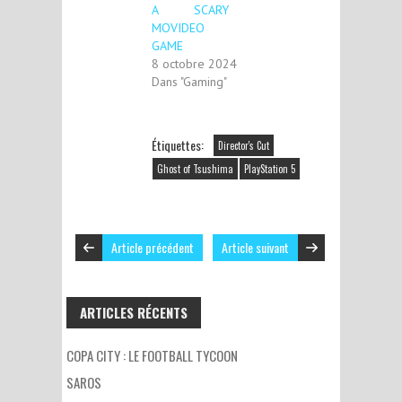
A SCARY
MOVIDEO
GAME
8 octobre 2024
Dans "Gaming"
Étiquettes:
Director's Cut
Ghost of Tsushima
PlayStation 5
Article précédent
Article suivant
ARTICLES RÉCENTS
COPA CITY : LE FOOTBALL TYCOON
SAROS