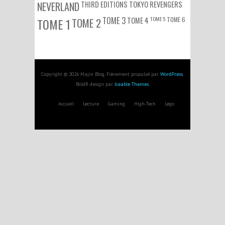
NEVERLAND
THIRD EDITIONS
TOKYO REVENGERS
TOME 3
TOME 5
TOME 6
TOME 1
TOME 2
TOME 4
Copyright © 2026 Majin Blog. Fièrement propulsé par
WordPress
.
BoldR design par
Iceable Themes
.
Accueil
Lecture
Gaming
High-Tech
Lego