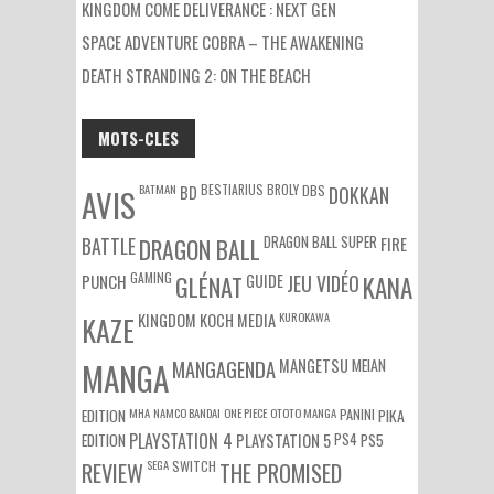
KINGDOM COME DELIVERANCE : NEXT GEN
SPACE ADVENTURE COBRA – THE AWAKENING
DEATH STRANDING 2: ON THE BEACH
MOTS-CLES
BATMAN
BESTIARIUS
BROLY
DBS
BD
DOKKAN
AVIS
DRAGON BALL SUPER
BATTLE
DRAGON BALL
FIRE
GAMING
PUNCH
GLÉNAT
GUIDE
JEU VIDÉO
KANA
KUROKAWA
KAZE
KINGDOM
KOCH MEDIA
MEIAN
MANGA
MANGAGENDA
MANGETSU
EDITION
MHA
NAMCO BANDAI
ONE PIECE
OTOTO MANGA
PANINI
PIKA
EDITION
PLAYSTATION 4
PS4
PS5
PLAYSTATION 5
SEGA
SWITCH
REVIEW
THE PROMISED