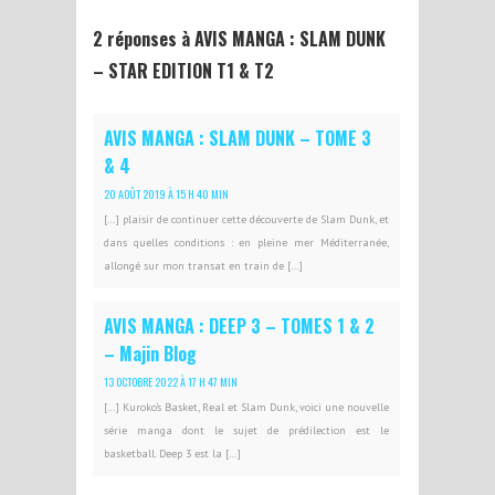
2 réponses à AVIS MANGA : SLAM DUNK
– STAR EDITION T1 & T2
AVIS MANGA : SLAM DUNK – TOME 3
& 4
20 AOÛT 2019 À 15 H 40 MIN
[…] plaisir de continuer cette découverte de Slam Dunk, et
dans quelles conditions : en pleine mer Méditerranée,
allongé sur mon transat en train de […]
AVIS MANGA : DEEP 3 – TOMES 1 & 2
– Majin Blog
13 OCTOBRE 2022 À 17 H 47 MIN
[…] Kuroko’s Basket, Real et Slam Dunk, voici une nouvelle
série manga dont le sujet de prédilection est le
basketball. Deep 3 est la […]