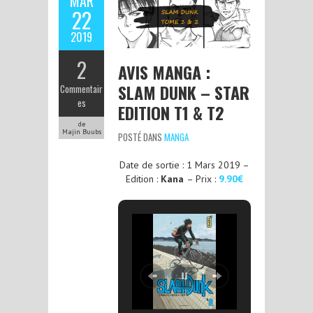
MAR
22
2019
2
AVIS MANGA :
SLAM DUNK – STAR
Commentair
es
EDITION T1 & T2
de
Majin Buubs
POSTÉ DANS
MANGA
Date de sortie : 1 Mars 2019 –
Edition :
Kana
– Prix :
9.90€