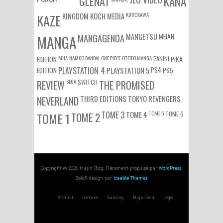
GLÉNAT
KANA
KUROKAWA
KAZE
KINGDOM
KOCH MEDIA
MEIAN
MANGA
MANGAGENDA
MANGETSU
EDITION
MHA
NAMCO BANDAI
ONE PIECE
OTOTO MANGA
PANINI
PIKA
EDITION
PLAYSTATION 4
PS4
PS5
PLAYSTATION 5
SEGA
SWITCH
REVIEW
THE PROMISED
NEVERLAND
THIRD EDITIONS
TOKYO REVENGERS
TOME 3
TOME 5
TOME 6
TOME 1
TOME 2
TOME 4
Copyright © 2026 Majin Blog. Fièrement propulsé par
WordPress
.
BoldR design par
Iceable Themes
.
Accueil
Lecture
Gaming
High-Tech
Lego