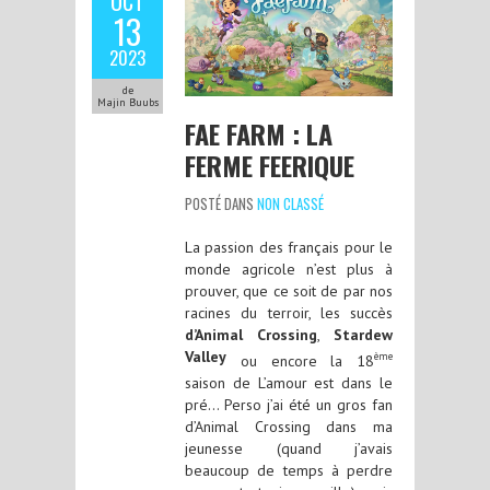
OCT
13
2023
de
Majin Buubs
FAE FARM : LA
FERME FEERIQUE
POSTÉ DANS
NON CLASSÉ
La passion des français pour le
monde agricole n’est plus à
prouver, que ce soit de par nos
racines du terroir, les succès
d’Animal Crossing
,
Stardew
Valley
ème
ou encore la 18
saison de L’amour est dans le
pré… Perso j’ai été un gros fan
d’Animal Crossing dans ma
jeunesse (quand j’avais
beaucoup de temps à perdre