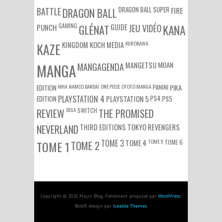
DRAGON BALL SUPER
BATTLE
DRAGON BALL
FIRE
GAMING
PUNCH
GLÉNAT
GUIDE
JEU VIDÉO
KANA
KUROKAWA
KAZE
KINGDOM
KOCH MEDIA
MEIAN
MANGA
MANGAGENDA
MANGETSU
EDITION
MHA
NAMCO BANDAI
ONE PIECE
OTOTO MANGA
PANINI
PIKA
EDITION
PLAYSTATION 4
PS4
PS5
PLAYSTATION 5
SEGA
SWITCH
REVIEW
THE PROMISED
NEVERLAND
THIRD EDITIONS
TOKYO REVENGERS
TOME 3
TOME 5
TOME 6
TOME 1
TOME 2
TOME 4
Copyright © 2026 Majin Blog. Fièrement propulsé par
WordPress
.
BoldR design par
Iceable Themes
.