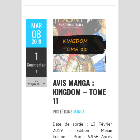
MAR
08
2019
1
Commentair
e
AVIS MANGA :
de
Majin Buubs
KINGDOM – TOME
11
POSTÉ DANS
MANGA
Date de sortie : 13 Février
2019 – Edition : Meian
Edition – Prix : 6.95€ Après