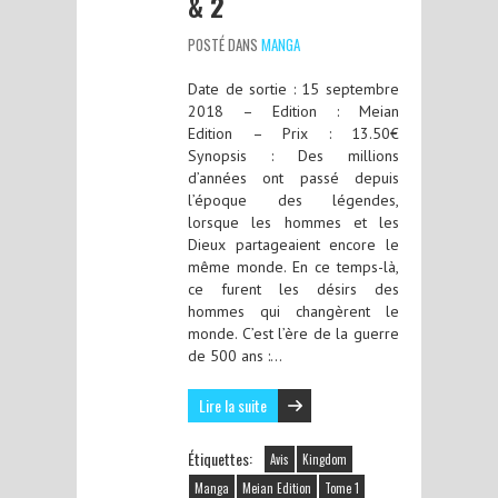
& 2
POSTÉ DANS
MANGA
Date de sortie : 15 septembre
2018 – Edition : Meian
Edition – Prix : 13.50€
Synopsis : Des millions
d’années ont passé depuis
l’époque des légendes,
lorsque les hommes et les
Dieux partageaient encore le
même monde. En ce temps-là,
ce furent les désirs des
hommes qui changèrent le
monde. C’est l’ère de la guerre
de 500 ans :…
Lire la suite
Étiquettes:
Avis
Kingdom
Manga
Meian Edition
Tome 1