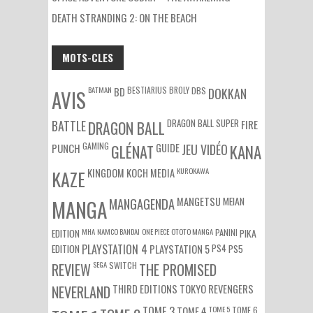
DEATH STRANDING 2: ON THE BEACH
MOTS-CLES
BATMAN
BESTIARIUS
BROLY
DBS
BD
DOKKAN
AVIS
DRAGON BALL SUPER
BATTLE
DRAGON BALL
FIRE
GAMING
PUNCH
GLÉNAT
GUIDE
JEU VIDÉO
KANA
KUROKAWA
KAZE
KINGDOM
KOCH MEDIA
MEIAN
MANGA
MANGAGENDA
MANGETSU
EDITION
MHA
NAMCO BANDAI
ONE PIECE
OTOTO MANGA
PANINI
PIKA
EDITION
PLAYSTATION 4
PS4
PS5
PLAYSTATION 5
SEGA
SWITCH
REVIEW
THE PROMISED
NEVERLAND
THIRD EDITIONS
TOKYO REVENGERS
TOME 3
TOME 5
TOME 6
TOME 4