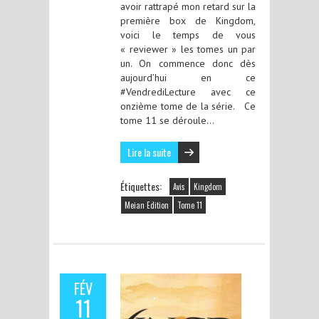
avoir rattrapé mon retard sur la
première box de Kingdom,
voici le temps de vous
« reviewer » les tomes un par
un. On commence donc dès
aujourd’hui en ce
#VendrediLecture avec ce
onzième tome de la série. Ce
tome 11 se déroule…
Lire la suite
Étiquettes:
Avis
Kingdom
Meian Edition
Tome 11
FÉV
11