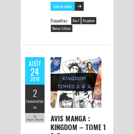
Lire la suite
Étiquettes:
Box 1
Kingdom
Meian Edition
AOÛT
24
2018
2
Commentair
es
AVIS MANGA :
de
Majin Buubs
KINGDOM – TOME 1