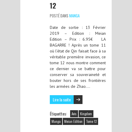
12
POSTÉ DANS
MANGA
Date de sortie : 13 Février
2019 – Edition : Meian
Edition – Prix : 6.95€ LA
BAGARRE ! Après un tome 11
où l’état de Qin faisait face à sa
véritable première invasion, ce
tome 12 nous montre comment
ce dernier va se battre pour
conserver sa souveraineté et
bouter hors de ses frontières
les armées de Zhao….
Lire la suite
Étiquettes:
Avis
Kingdom
Manga
Meian Edition
Tome 12