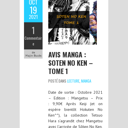
OCT
19
2021
1
Commentair
e
AVIS MANGA :
de
Majin Buubs
SOTEN NO KEN –
TOME 1
POSTÉ DANS
LECTURE
,
MANGA
Date de sortie : Octobre 2021
– Edition : Mangetsu – Prix
: 9,90€ Après Keiji (et on
espère bientôt Hokuten No
Ken^^), la collection Tetsuo
Hara s’agrandit chez Mangetsu
avec l’arrivée de Sōten No Ken,