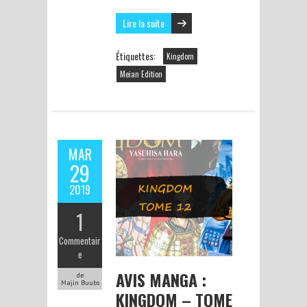
Lire la suite
Étiquettes:
Kingdom
Meian Edition
MAR
29
2019
1
Commentair
e
AVIS MANGA :
de
Majin Buubs
KINGDOM – TOME