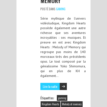
MEMORY
POSTÉ DANS
GAMING
Série mythique de l’univers
vidéoludique, Kingdom Hearts
possède également une autre
richesse que ses aventures
incroyables : ses musiques. Et
preuve en est avec Kingdom
Hearts : Melody of Memory qui
regroupe pas moins de 140
morceaux tirés des précédents
opus. Le tout composé par la
génialissime Yoko Shimomura,
qui en plus de KH a
également…
Lire la suite
Étiquettes:
gaming
Kingdom Hearts
Melody of memory